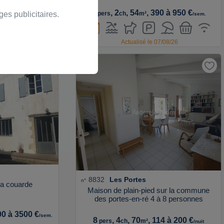
 à 1300 €
/sem.
4
, 2
, 54
, 390 à 950 €
es publicitaires.
pers
ch
m²
/sem.
/08/26
Actualisé le 07/08/26
8832
Les Portes
n°
la couarde
Maison de plain-pied sur la commune
des portes-en-ré 4 à 8 personnes
00 à 3500 €
/sem.
8
, 4
, 70
, 114 à 200 €
pers
ch
m²
/nuit