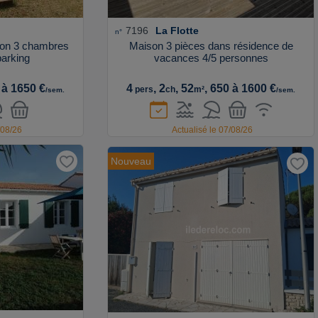
7196
La Flotte
n°
ison 3 chambres
Maison 3 pièces dans résidence de
parking
vacances 4/5 personnes
 à 1650 €
4
, 2
, 52
, 650 à 1600 €
pers
ch
m²
/sem.
/sem.
/08/26
Actualisé le 07/08/26
Nouveau