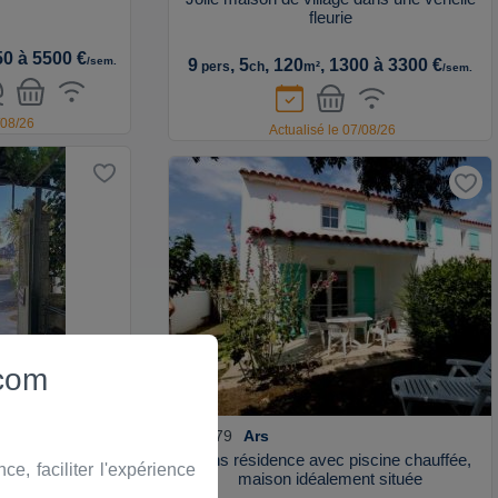
fleurie
50 à 5500 €
/sem.
9
, 5
, 120
, 1300 à 3300 €
pers
ch
m²
/sem.
/08/26
Actualisé le 07/08/26
 du 15 au 22 aout
.com
2479
Ars
n°
ur le port d’ars
Dans résidence avec piscine chauffée,
, faciliter l'expérience
maison idéalement située