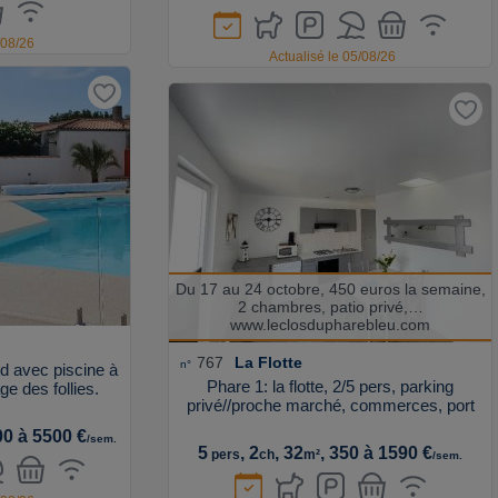
/08/26
Actualisé le 05/08/26
Du 17 au 24 octobre, 450 euros la semaine,
2 chambres, patio privé,…
www.leclosdupharebleu.com
767
La Flotte
n°
ed avec piscine à
Phare 1: la flotte, 2/5 pers, parking
e des follies.
privé//proche marché, commerces, port
00 à 5500 €
/sem.
5
, 2
, 32
, 350 à 1590 €
pers
ch
m²
/sem.