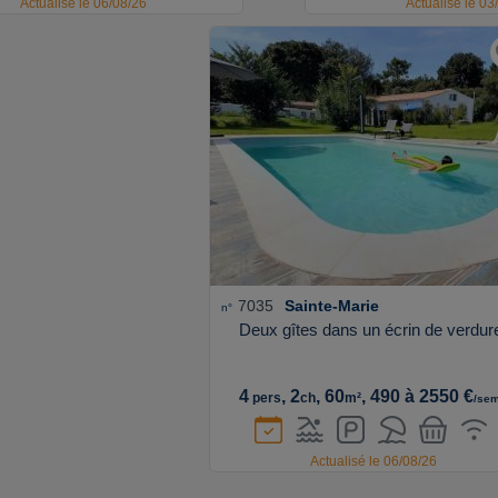
Actualisé le 06/08/26
Actualisé le 03
7035
Sainte-Marie
n°
Deux gîtes dans un écrin de verdur
4
, 2
, 60
, 490 à 2550 €
pers
ch
m²
/sem
Actualisé le 06/08/26