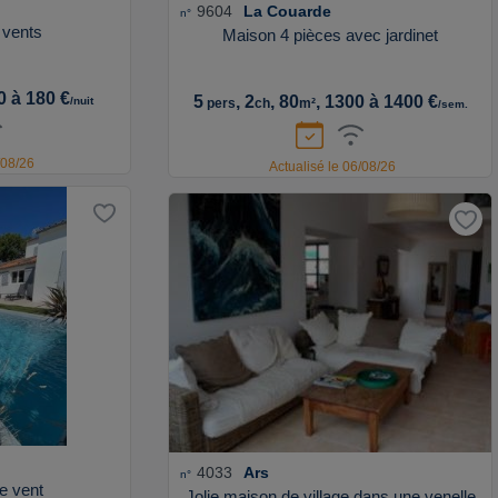
9604
La Couarde
n°
 vents
Maison 4 pièces avec jardinet
0 à 180 €
5
, 2
, 80
, 1300 à 1400 €
/nuit
pers
ch
m²
/sem.
/08/26
Actualisé le 06/08/26
4033
Ars
n°
le vent
Jolie maison de village dans une venelle