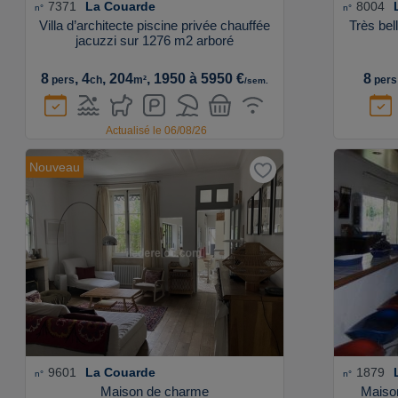
7371
La Couarde
8004
n°
n°
Villa d’architecte piscine privée chauffée
Très bel
jacuzzi sur 1276 m2 arboré
8
, 4
, 204
, 1950 à 5950 €
8
pers
ch
m²
pers
/sem.
Actualisé le 06/08/26
Nouveau
9601
La Couarde
1879
n°
n°
Maison de charme
Maiso