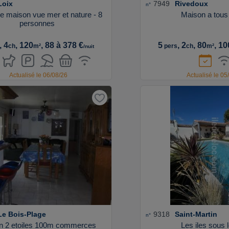
Loix
7949
Rivedoux
n°
le maison vue mer et nature - 8
Maison a tous
personnes
, 4
, 120
, 88 à 378 €
5
, 2
, 80
, 10
ch
m²
pers
ch
m²
/nuit
Actualisé le 06/08/26
Actualisé le 05
Le Bois-Plage
9318
Saint-Martin
n°
n 2 etoiles 100m commerces
Les iles sous 