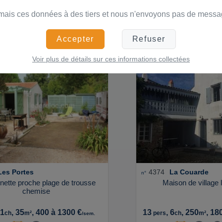
, 3
, 105
, 1400 €
4
, 2
, 59
, 600
rs
ch
m²
pers
ch
m²
/sem.
mais ces données à des tiers et nous n'envoyons pas de messag
Actualisé le 23/07/26
Actualisé le 05
Accepter
Refuser
Voir plus de détails sur ces informations collectées
Les Portes
4374
La Couarde
n°
nette proche plage de trousse
Maison de village 
chemise
 1
, 35
, 400 à 1300 €
13
, 6
, 250
, 18
ch
m²
pers
ch
m²
/sem.