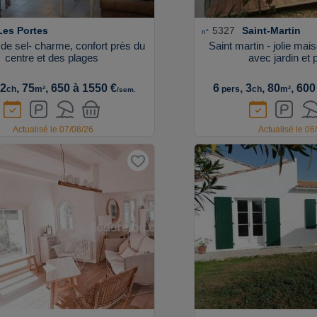
Les Portes
5327
Saint-Martin
n°
 de sel- charme, confort près du
Saint martin - jolie ma
centre et des plages
avec jardin et 
 2
, 75
, 650 à 1550 €
6
, 3
, 80
, 600
ch
m²
pers
ch
m²
/sem.
Actualisé le 07/08/26
Actualisé le 06