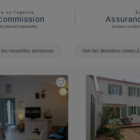
re ou l'agence
E
i commission
Assuranc
s internet habituelles.
et aussi Locatio
r les nouvelles annonces
Voir les dernières mises à