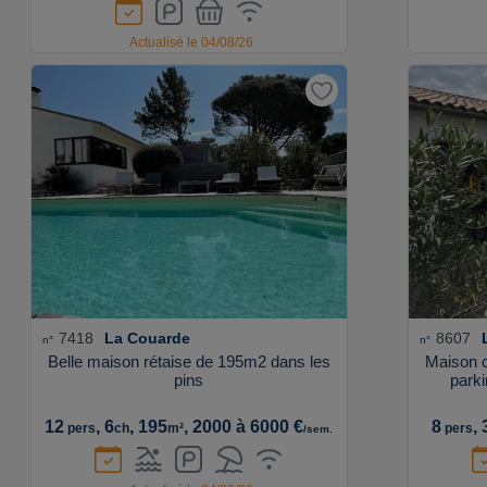
Actualisé le 04/08/26
7418
La Couarde
8607
n°
n°
Belle maison rétaise de 195m2 dans les
Maison c
pins
parki
12
, 6
, 195
, 2000 à 6000 €
8
, 
pers
ch
m²
pers
/sem.