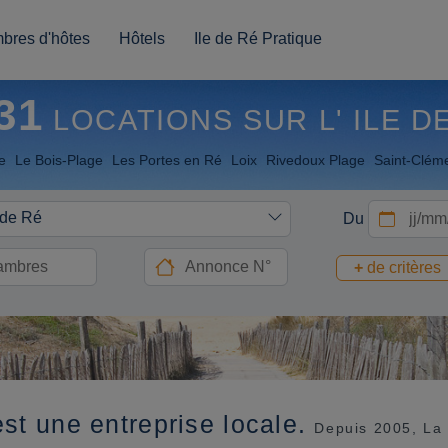
bres d'hôtes
Hôtels
Ile de Ré Pratique
31
LOCATIONS SUR L' ILE D
e
Le Bois-Plage
Les Portes en Ré
Loix
Rivedoux Plage
Saint-Clém
 de Ré
Du
+
de critères
st une entreprise locale.
Depuis 2005, La 