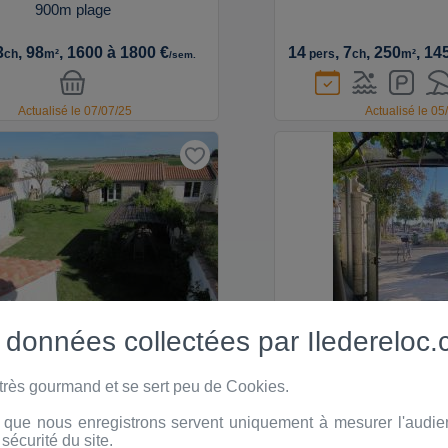
900m plage
3
, 98
, 1600 à 1800 €
14
, 7
, 250
, 14
ch
m²
pers
ch
m²
/sem.
Actualisé le 07/07/25
Actualisé le 05
Suite désistement, libre
 données collectées par Iledereloc
Saint-Clement
7648
Ars
 très gourmand et se sert peu de Cookies.
n°
Belle maison au calme
Appartement de charme s
en ré
 que nous enregistrons servent uniquement à mesurer l'audience
 sécurité du site.