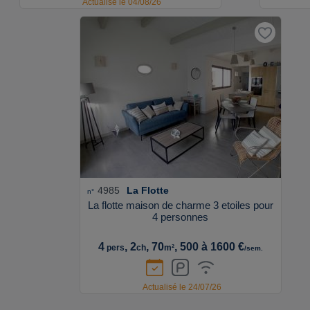
Actualisé le 04/08/26
4985
La Flotte
n°
La flotte maison de charme 3 etoiles pour
4 personnes
4
, 2
, 70
, 500 à 1600 €
pers
ch
m²
/sem.
Actualisé le 24/07/26