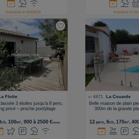
Actualisé le 06/08/26
Actualisé le 06
La Flotte
4471
La Couarde
n°
lassée 3 étoiles jusqu'à 8 pers.
Belle maison de plain pi
ng privé – proche port/plage
300m de la grande plag
3
, 100
, 900 à 2500 €
12
, 6
, 170
, 40
ch
m²
pers
ch
m²
/sem.