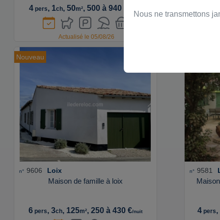
4
, 1
, 50
, 500 à 940 €
7
pers
ch
m²
pe
/sem.
Nous ne transmettons ja
Actualisé le 05/08/26
Nouveau
9606
Loix
9581
n°
n°
Maison de famille à loix
Maison
6
, 3
, 125
, 250 à 430 €
4
,
pers
ch
m²
pers
/nuit