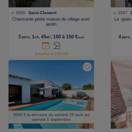
5950
Saint-Clement
2057
n°
n°
Charmante petite maison de village avec
Le -grain
jardin
3
, 1
, 45
, 100 à 150 €
4
,
pers
ch
m²
pers
/nuit
Actualisé le 23/07/26
3000 € la semaine du samedi 29 août au
samedi 5 septembre