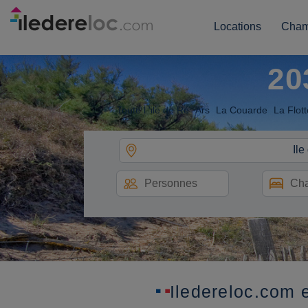
Locations
Cham
20
Toute l 'ile de Ré
Ars
La Couarde
La Flott
Ile
Iledereloc.com e