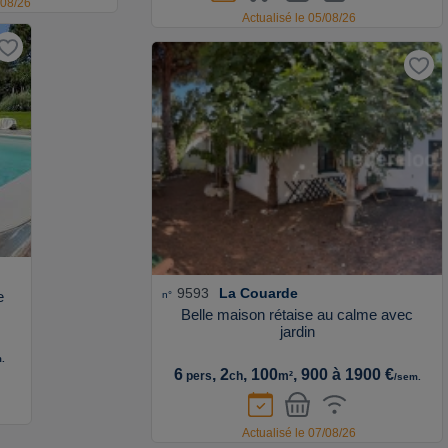
/08/26
Actualisé le 05/08/26
9593
La Couarde
e
n°
Belle maison rétaise au calme avec
jardin
.
6
, 2
, 100
, 900 à 1900 €
pers
ch
m²
/sem.
Actualisé le 07/08/26