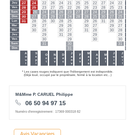
Jeu
27
24
22
26
24
21
25
25
22
27
24
22
Jeu
Ven
28
25
23
27
25
22
26
26
23
28
25
23
Ven
Sam
29
26
24
28
26
23
27
27
24
29
26
24
Sam
Dim
30
27
25
29
27
24
28
28
25
30
27
25
Dim
Lun
31
28
26
30
28
25
-
29
26
31
28
26
Lun
Mar
-
29
27
-
29
26
-
30
27
-
29
27
Mar
Mer
-
30
28
-
30
27
-
31
28
-
30
28
Mer
Jeu
-
-
29
-
31
28
-
-
29
-
-
29
Jeu
Ven
-
-
30
-
-
29
-
-
30
-
-
30
Ven
Sam
-
-
31
-
-
30
-
-
-
-
-
31
Sam
Dim
-
-
-
-
-
31
-
-
-
-
-
-
Dim
-
-
Aout
Sept
Janv
Mars
Juin
Juil
Oct
Nov
Dec
Fév
Avr
Mai
* Les cases rouges indiquent que l'hébergement est indisponible.
(Déjà loué, occupé par le propriétaire, fermé à la location etc...)
M&Mme P. CARUEL Philippe
06 50 94 97 15
Numéro d'enregistrement : 17369 000318 82
Avis Vacanciers