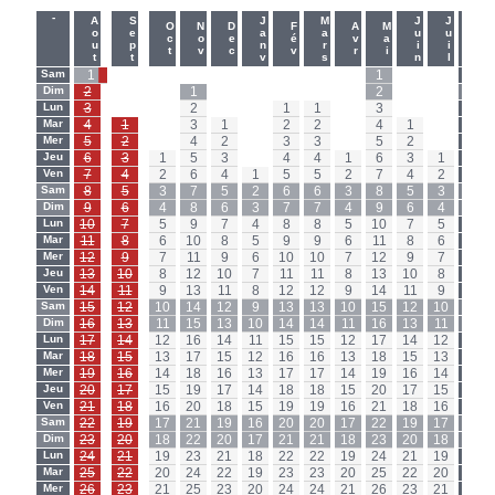
-
-
Aout
Sept
Janv
Mars
Juin
Juil
Oct
Nov
Dec
Fév
Avr
Mai
Sam
1
-
-
-
-
-
-
-
-
1
-
-
Sam
Dim
2
-
-
1
-
-
-
-
-
2
-
-
Dim
Lun
3
-
-
2
-
-
1
1
-
3
-
-
Lun
Mar
4
1
-
3
1
-
2
2
-
4
1
-
Mar
Mer
5
2
-
4
2
-
3
3
-
5
2
-
Mer
Jeu
6
3
1
5
3
-
4
4
1
6
3
1
Jeu
Ven
7
4
2
6
4
1
5
5
2
7
4
2
Ven
Sam
8
5
3
7
5
2
6
6
3
8
5
3
Sam
Dim
9
6
4
8
6
3
7
7
4
9
6
4
Dim
Lun
10
7
5
9
7
4
8
8
5
10
7
5
Lun
Mar
11
8
6
10
8
5
9
9
6
11
8
6
Mar
Mer
12
9
7
11
9
6
10
10
7
12
9
7
Mer
Jeu
13
10
8
12
10
7
11
11
8
13
10
8
Jeu
Ven
14
11
9
13
11
8
12
12
9
14
11
9
Ven
Sam
15
12
10
14
12
9
13
13
10
15
12
10
Sam
Dim
16
13
11
15
13
10
14
14
11
16
13
11
Dim
Lun
17
14
12
16
14
11
15
15
12
17
14
12
Lun
Mar
18
15
13
17
15
12
16
16
13
18
15
13
Mar
Mer
19
16
14
18
16
13
17
17
14
19
16
14
Mer
Jeu
20
17
15
19
17
14
18
18
15
20
17
15
Jeu
Ven
21
18
16
20
18
15
19
19
16
21
18
16
Ven
Sam
22
19
17
21
19
16
20
20
17
22
19
17
Sam
Dim
23
20
18
22
20
17
21
21
18
23
20
18
Dim
Lun
24
21
19
23
21
18
22
22
19
24
21
19
Lun
Mar
25
22
20
24
22
19
23
23
20
25
22
20
Mar
Mer
26
23
21
25
23
20
24
24
21
26
23
21
Mer