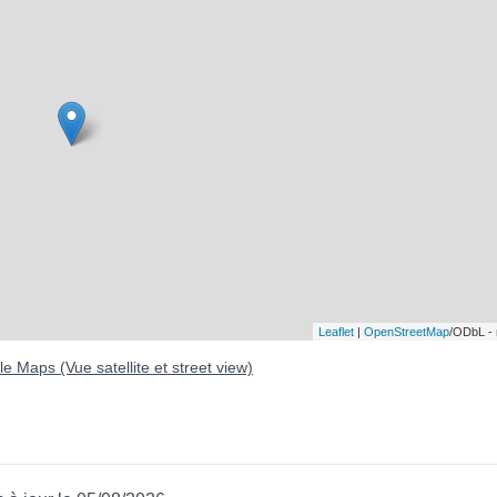
Leaflet
|
OpenStreetMap
/ODbL -
e Maps (Vue satellite et street view)