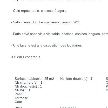
- Coin repas: table, chaises, étagère.
- Salle d'eau: douche spacieuse, lavabo, WC.
- Patio privé sans vis à vis: table, chaises, chaises longues, par
- Une laverie est à la disposition des locataires.
-Le WIFI est gratuit.
Surface habitable : 25 m2
Nb lit(s) double(s) : 1
S
Nb chambre(s) : 1
C
Nb douches(s) : 1
P
Nb WC : 1
P
Patio
Terrasse
Cour