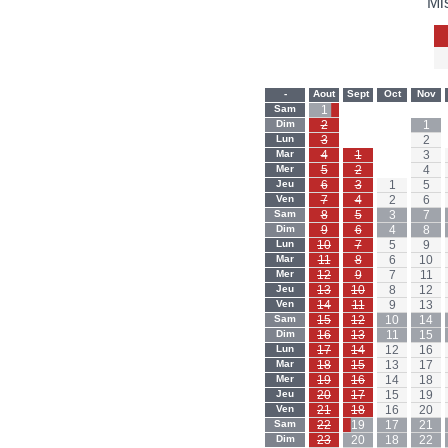
Mi
-
Aout
Sept
Oct
Nov
Sam
1
-
-
-
Dim
2
-
-
1
Lun
3
-
-
2
Mar
4
1
-
3
Mer
5
2
-
4
Jeu
6
3
1
5
Ven
7
4
2
6
Sam
8
5
3
7
Dim
9
6
4
8
Lun
10
7
5
9
Mar
11
8
6
10
Mer
12
9
7
11
Jeu
13
10
8
12
Ven
14
11
9
13
Sam
15
12
10
14
Dim
16
13
11
15
Lun
17
14
12
16
Mar
18
15
13
17
Mer
19
16
14
18
Jeu
20
17
15
19
Ven
21
18
16
20
Sam
22
19
17
21
Dim
23
20
18
22