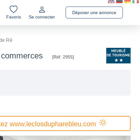
Déposer une annonce
Favoris
Se connecter
 de Ré
t, commerces
[Réf. 2955]
sultez www.leclosdupharebleu.com