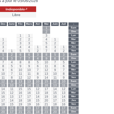
s à jour le 05/08/2026
Indisponible *
Libre
Dec
Janv
Fév
Mars
Avr
Mai
Juin
Juil
-
-
-
-
-
-
1
-
-
Sam
-
-
-
-
-
2
-
-
Dim
-
-
1
1
-
3
-
-
Lun
1
-
2
2
-
4
1
-
Mar
2
-
3
3
-
5
2
-
Mer
3
-
4
4
1
6
3
1
Jeu
4
1
5
5
2
7
4
2
Ven
5
2
6
6
3
8
5
3
Sam
6
3
7
7
4
9
6
4
Dim
7
4
8
8
5
10
7
5
Lun
8
5
9
9
6
11
8
6
Mar
9
6
10
10
7
12
9
7
Mer
10
7
11
11
8
13
10
8
Jeu
11
8
12
12
9
14
11
9
Ven
12
9
13
13
10
15
12
10
Sam
13
10
14
14
11
16
13
11
Dim
14
11
15
15
12
17
14
12
Lun
15
12
16
16
13
18
15
13
Mar
16
13
17
17
14
19
16
14
Mer
17
14
18
18
15
20
17
15
Jeu
18
15
19
19
16
21
18
16
Ven
19
16
20
20
17
22
19
17
Sam
20
17
21
21
18
23
20
18
Dim