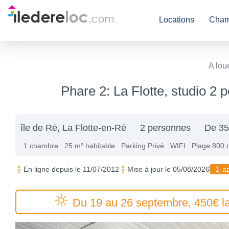
Locations
Cham
A lou
Phare 2: La Flotte, studio 2
île de Ré, La Flotte-en-Ré
2 personnes
De 35
1 chambre
25 m² habitable
Parking Privé
WIFI
Plage 800 
En ligne depuis le 11/07/2012
Mise à jour le 05/08/2026
1 a
Du 19 au 26 septembre, 450€ la 