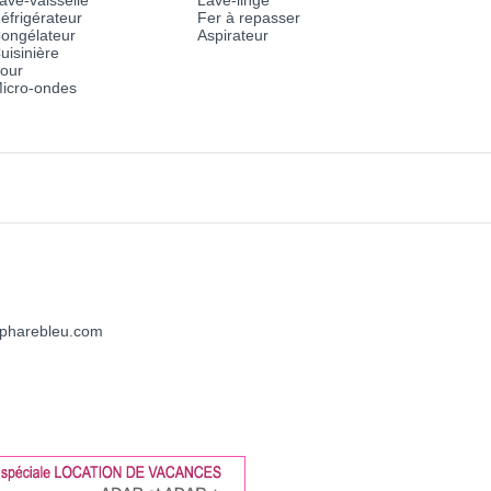
ave-vaisselle
Lave-linge
éfrigérateur
Fer à repasser
ongélateur
Aspirateur
uisinière
our
icro-ondes
dupharebleu.com