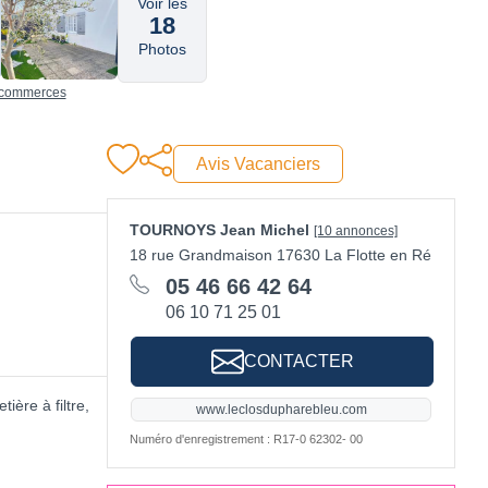
Voir les
18
Photos
t, commerces
Avis Vacanciers
TOURNOYS Jean Michel
[10 annonces]
18 rue Grandmaison 17630 La Flotte en Ré
05 46 66 42 64
06 10 71 25 01
CONTACTER
ière à filtre,
www.leclosdupharebleu.com
Numéro d'enregistrement : R17-0 62302- 00