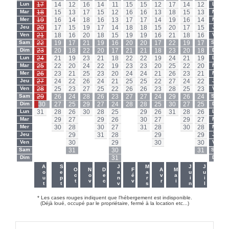
Lun
17
14
12
16
14
11
15
15
12
17
14
12
Lun
Mar
18
15
13
17
15
12
16
16
13
18
15
13
Mar
Mer
19
16
14
18
16
13
17
17
14
19
16
14
Mer
Jeu
20
17
15
19
17
14
18
18
15
20
17
15
Jeu
Ven
21
18
16
20
18
15
19
19
16
21
18
16
Ven
Sam
22
19
17
21
19
16
20
20
17
22
19
17
Sam
Dim
23
20
18
22
20
17
21
21
18
23
20
18
Dim
Lun
24
21
19
23
21
18
22
22
19
24
21
19
Lun
Mar
25
22
20
24
22
19
23
23
20
25
22
20
Mar
Mer
26
23
21
25
23
20
24
24
21
26
23
21
Mer
Jeu
27
24
22
26
24
21
25
25
22
27
24
22
Jeu
Ven
28
25
23
27
25
22
26
26
23
28
25
23
Ven
Sam
29
26
24
28
26
23
27
27
24
29
26
24
Sam
Dim
30
27
25
29
27
24
28
28
25
30
27
25
Dim
Lun
31
28
26
30
28
25
-
29
26
31
28
26
Lun
Mar
-
29
27
-
29
26
-
30
27
-
29
27
Mar
Mer
-
30
28
-
30
27
-
31
28
-
30
28
Mer
Jeu
-
-
29
-
31
28
-
-
29
-
-
29
Jeu
Ven
-
-
30
-
-
29
-
-
30
-
-
30
Ven
Sam
-
-
31
-
-
30
-
-
-
-
-
31
Sam
Dim
-
-
-
-
-
31
-
-
-
-
-
-
Dim
-
-
Aout
Sept
Janv
Mars
Juin
Juil
Oct
Nov
Dec
Fév
Avr
Mai
* Les cases rouges indiquent que l'hébergement est indisponible.
(Déjà loué, occupé par le propriétaire, fermé à la location etc...)