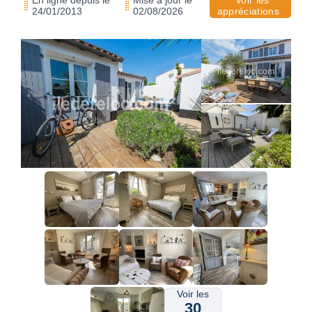
En ligne depuis le
Mise à jour le
Voir les
24/01/2013
02/08/2026
appréciations
Voir les
30