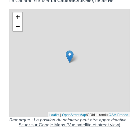
La Couarde-sur-Mer
La Couarde-sur-mer, Ile de Ré
+
−
Leaflet
|
OpenStreetMap
/ODbL - rendu
OSM France
Remarque : La position du pointeur peut etre approximative.
Situer sur Google Maps (Vue satellite et street view)