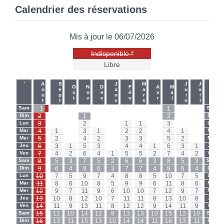
Calendrier des réservations
Mis à jour le 06/07/2026
Indisponible *
Libre
-
-
Aout
Sept
Janv
Mars
Juin
Juil
Oct
Nov
Dec
Fév
Avr
Mai
Sam
1
-
-
-
-
-
-
-
-
1
-
-
Sam
Dim
2
-
-
1
-
-
-
-
-
2
-
-
Dim
Lun
3
-
-
2
-
-
1
1
-
3
-
-
Lun
Mar
4
1
-
3
1
-
2
2
-
4
1
-
Mar
Mer
5
2
-
4
2
-
3
3
-
5
2
-
Mer
Jeu
6
3
1
5
3
-
4
4
1
6
3
1
Jeu
Ven
7
4
2
6
4
1
5
5
2
7
4
2
Ven
Sam
8
5
3
7
5
2
6
6
3
8
5
3
Sam
Dim
9
6
4
8
6
3
7
7
4
9
6
4
Dim
Lun
10
7
5
9
7
4
8
8
5
10
7
5
Lun
Mar
11
8
6
10
8
5
9
9
6
11
8
6
Mar
Mer
12
9
7
11
9
6
10
10
7
12
9
7
Mer
Jeu
13
10
8
12
10
7
11
11
8
13
10
8
Jeu
Ven
14
11
9
13
11
8
12
12
9
14
11
9
Ven
Sam
15
12
10
14
12
9
13
13
10
15
12
10
Sam
Dim
16
13
11
15
13
10
14
14
11
16
13
11
Dim