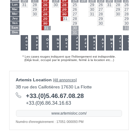
30
27
25
29
27
24
28
28
25
30
27
25
Lun
31
28
26
30
28
25
-
29
26
31
28
26
Lu
Mar
-
29
27
-
29
26
-
30
27
-
29
27
Ma
Mer
-
30
28
-
30
27
-
31
28
-
30
28
Me
Jeu
-
-
29
-
31
28
-
-
29
-
-
29
Je
Ven
-
-
30
-
-
29
-
-
30
-
-
30
Ve
Sam
-
-
31
-
-
30
-
-
-
-
-
31
Sa
Dim
-
-
-
-
-
31
-
-
-
-
-
-
Di
-
-
Aout
Sept
Janv
Mars
Juin
Juil
Oct
Nov
Dec
Fév
Avr
Mai
* Les cases rouges indiquent que l'hébergement est indisponible.
(Déjà loué, occupé par le propriétaire, fermé à la location etc...)
Artemis Location
[48 annonces]
3B rue des Caillotières 17630 La Flotte
+33.(0)5.46.67.08.28
+33.(0)6.86.34.16.63
www.artemisloc.com/
Numéro d'enregistrement : 17051 000093 PM