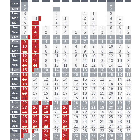
Sam
1
-
-
-
-
-
-
-
-
1
-
-
Sa
Dim
2
-
-
1
-
-
-
-
-
2
-
-
Di
Lun
3
-
-
2
-
-
1
1
-
3
-
-
Lu
Mar
4
1
-
3
1
-
2
2
-
4
1
-
Ma
Mer
5
2
-
4
2
-
3
3
-
5
2
-
Me
Jeu
6
3
1
5
3
-
4
4
1
6
3
1
Je
Ven
7
4
2
6
4
1
5
5
2
7
4
2
Ve
Sam
8
5
3
7
5
2
6
6
3
8
5
3
Sa
Dim
9
6
4
8
6
3
7
7
4
9
6
4
Di
Lun
10
7
5
9
7
4
8
8
5
10
7
5
Lu
Mar
11
8
6
10
8
5
9
9
6
11
8
6
Ma
Mer
12
9
7
11
9
6
10
10
7
12
9
7
Me
Jeu
13
10
8
12
10
7
11
11
8
13
10
8
Je
Ven
14
11
9
13
11
8
12
12
9
14
11
9
Ve
Sam
15
12
10
14
12
9
13
13
10
15
12
10
Sa
Dim
16
13
11
15
13
10
14
14
11
16
13
11
Di
Lun
17
14
12
16
14
11
15
15
12
17
14
12
Lu
Mar
18
15
13
17
15
12
16
16
13
18
15
13
Ma
Mer
19
16
14
18
16
13
17
17
14
19
16
14
Me
Jeu
20
17
15
19
17
14
18
18
15
20
17
15
Je
Ven
21
18
16
20
18
15
19
19
16
21
18
16
Ve
Sam
22
19
17
21
19
16
20
20
17
22
19
17
Sa
Dim
23
20
18
22
20
17
21
21
18
23
20
18
Di
Lun
24
21
19
23
21
18
22
22
19
24
21
19
Lu
Mar
25
22
20
24
22
19
23
23
20
25
22
20
Ma
Mer
26
23
21
25
23
20
24
24
21
26
23
21
Me
Jeu
27
24
22
26
24
21
25
25
22
27
24
22
Je
Ven
28
25
23
27
25
22
26
26
23
28
25
23
Ve
Sam
29
26
24
28
26
23
27
27
24
29
26
24
Sa
Dim
Di