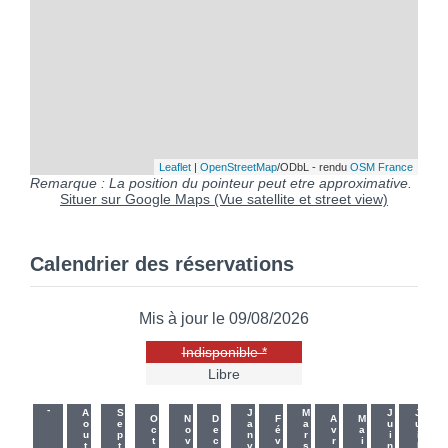
Leaflet
|
OpenStreetMap
/ODbL - rendu
OSM France
Remarque : La position du pointeur peut etre approximative.
Situer sur Google Maps (Vue satellite et street view)
Calendrier des réservations
Mis à jour le 09/08/2026
Indisponible *
Libre
-
-
Aout
Sept
Janv
Mars
Juin
Juil
Oct
Nov
Dec
Fév
Avr
Mai