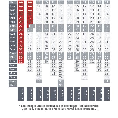
Dim
16
13
11
15
13
10
14
14
11
16
13
11
Dim
Lun
17
14
12
16
14
11
15
15
12
17
14
12
Lun
Mar
18
15
13
17
15
12
16
16
13
18
15
13
Mar
Mer
19
16
14
18
16
13
17
17
14
19
16
14
Mer
Jeu
20
17
15
19
17
14
18
18
15
20
17
15
Jeu
Ven
21
18
16
20
18
15
19
19
16
21
18
16
Ven
Sam
22
19
17
21
19
16
20
20
17
22
19
17
Sam
Dim
23
20
18
22
20
17
21
21
18
23
20
18
Dim
Lun
24
21
19
23
21
18
22
22
19
24
21
19
Lun
Mar
25
22
20
24
22
19
23
23
20
25
22
20
Mar
Mer
26
23
21
25
23
20
24
24
21
26
23
21
Mer
Jeu
27
24
22
26
24
21
25
25
22
27
24
22
Jeu
Ven
28
25
23
27
25
22
26
26
23
28
25
23
Ven
Sam
29
26
24
28
26
23
27
27
24
29
26
24
Sam
Dim
30
27
25
29
27
24
28
28
25
30
27
25
Dim
Lun
31
28
26
30
28
25
-
29
26
31
28
26
Lun
Mar
-
29
27
-
29
26
-
30
27
-
29
27
Mar
Mer
-
30
28
-
30
27
-
31
28
-
30
28
Mer
Jeu
-
-
29
-
31
28
-
-
29
-
-
29
Jeu
Ven
-
-
30
-
-
29
-
-
30
-
-
30
Ven
Sam
-
-
31
-
-
30
-
-
-
-
-
31
Sam
Dim
-
-
-
-
-
31
-
-
-
-
-
-
Dim
-
-
Aout
Sept
Janv
Mars
Juin
Juil
Oct
Nov
Dec
Fév
Avr
Mai
* Les cases rouges indiquent que l'hébergement est indisponible.
(Déjà loué, occupé par le propriétaire, fermé à la location etc...)