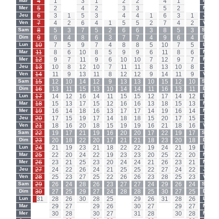
Mar
4
1
-
3
1
-
2
2
-
4
1
-
Mar
Mer
5
2
-
4
2
-
3
3
-
5
2
-
Mer
Jeu
6
3
1
5
3
-
4
4
1
6
3
1
Jeu
Ven
7
4
2
6
4
1
5
5
2
7
4
2
Ven
Sam
8
5
3
7
5
2
6
6
3
8
5
3
Sam
Dim
9
6
4
8
6
3
7
7
4
9
6
4
Dim
Lun
10
7
5
9
7
4
8
8
5
10
7
5
Lun
Mar
11
8
6
10
8
5
9
9
6
11
8
6
Mar
Mer
12
9
7
11
9
6
10
10
7
12
9
7
Mer
Jeu
13
10
8
12
10
7
11
11
8
13
10
8
Jeu
Ven
14
11
9
13
11
8
12
12
9
14
11
9
Ven
Sam
15
12
10
14
12
9
13
13
10
15
12
10
Sam
Dim
16
13
11
15
13
10
14
14
11
16
13
11
Dim
Lun
17
14
12
16
14
11
15
15
12
17
14
12
Lun
Mar
18
15
13
17
15
12
16
16
13
18
15
13
Mar
Mer
19
16
14
18
16
13
17
17
14
19
16
14
Mer
Jeu
20
17
15
19
17
14
18
18
15
20
17
15
Jeu
Ven
21
18
16
20
18
15
19
19
16
21
18
16
Ven
Sam
22
19
17
21
19
16
20
20
17
22
19
17
Sam
Dim
23
20
18
22
20
17
21
21
18
23
20
18
Dim
Lun
24
21
19
23
21
18
22
22
19
24
21
19
Lun
Mar
25
22
20
24
22
19
23
23
20
25
22
20
Mar
Mer
26
23
21
25
23
20
24
24
21
26
23
21
Mer
Jeu
27
24
22
26
24
21
25
25
22
27
24
22
Jeu
Ven
28
25
23
27
25
22
26
26
23
28
25
23
Ven
Sam
29
26
24
28
26
23
27
27
24
29
26
24
Sam
Dim
30
27
25
29
27
24
28
28
25
30
27
25
Dim
Lun
31
28
26
30
28
25
-
29
26
31
28
26
Lun
Mar
-
29
27
-
29
26
-
30
27
-
29
27
Mar
Mer
-
30
28
-
30
27
-
31
28
-
30
28
Mer