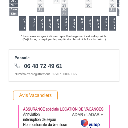
Jeu
-
-
29
-
31
28
-
-
29
-
-
29
Jeu
Ven
-
-
30
-
-
29
-
-
30
-
-
30
Ven
Sam
-
-
31
-
-
30
-
-
-
-
-
31
Sam
Dim
-
-
-
-
-
31
-
-
-
-
-
-
Dim
-
-
Aout
Sept
Janv
Mars
Juin
Juil
Oct
Nov
Dec
Fév
Avr
Mai
* Les cases rouges indiquent que l'hébergement est indisponible.
(Déjà loué, occupé par le propriétaire, fermé à la location etc...)
Pascale
06 48 72 49 61
Numéro d'enregistrement : 17207 000021 K5
Avis Vacanciers