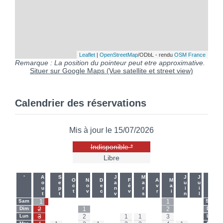
Leaflet
|
OpenStreetMap
/ODbL - rendu
OSM France
Remarque : La position du pointeur peut etre approximative.
Situer sur Google Maps (Vue satellite et street view)
Calendrier des réservations
Mis à jour le 15/07/2026
Indisponible *
Libre
-
-
Aout
Sept
Janv
Mars
Juin
Juil
Oct
Nov
Dec
Fév
Avr
Mai
Sam
1
-
-
-
-
-
-
-
-
1
-
-
Sam
Dim
2
-
-
1
-
-
-
-
-
2
-
-
Dim
Lun
3
-
-
2
-
-
1
1
-
3
-
-
Lun