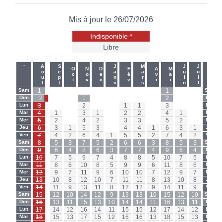
Mis à jour le 26/07/2026
Indisponible *
Libre
-
-
Aout
Sept
Janv
Mars
Juin
Juil
Oct
Nov
Dec
Fév
Avr
Mai
Sam
1
-
-
-
-
-
-
-
-
1
-
-
Sam
Dim
2
-
-
1
-
-
-
-
-
2
-
-
Dim
Lun
3
-
-
2
-
-
1
1
-
3
-
-
Lun
Mar
4
1
-
3
1
-
2
2
-
4
1
-
Mar
Mer
5
2
-
4
2
-
3
3
-
5
2
-
Mer
Jeu
6
3
1
5
3
-
4
4
1
6
3
1
Jeu
Ven
7
4
2
6
4
1
5
5
2
7
4
2
Ven
Sam
8
5
3
7
5
2
6
6
3
8
5
3
Sam
Dim
9
6
4
8
6
3
7
7
4
9
6
4
Dim
Lun
10
7
5
9
7
4
8
8
5
10
7
5
Lun
Mar
11
8
6
10
8
5
9
9
6
11
8
6
Mar
Mer
12
9
7
11
9
6
10
10
7
12
9
7
Mer
Jeu
13
10
8
12
10
7
11
11
8
13
10
8
Jeu
Ven
14
11
9
13
11
8
12
12
9
14
11
9
Ven
Sam
15
12
10
14
12
9
13
13
10
15
12
10
Sam
Dim
16
13
11
15
13
10
14
14
11
16
13
11
Dim
Lun
17
14
12
16
14
11
15
15
12
17
14
12
Lun
Mar
18
15
13
17
15
12
16
16
13
18
15
13
Mar