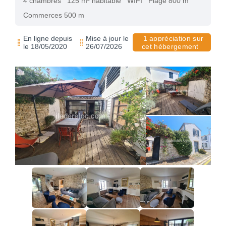
4 chambres
125 m² habitable
WIFI
Plage 800 m
Commerces 500 m
En ligne depuis
Mise à jour le
1 appréciation sur
le 18/05/2020
26/07/2026
cet hébergement