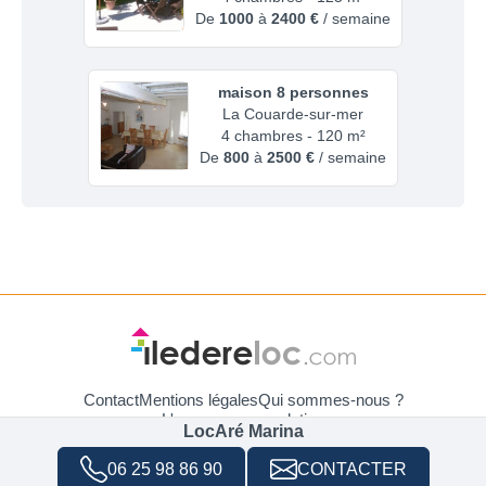
De
1000
à
2400 €
/ semaine
maison 8 personnes
La Couarde-sur-mer
4 chambres - 120 m²
De
800
à
2500 €
/ semaine
Contact
Mentions légales
Qui sommes-nous ?
L'assurance annulation
LocAré Marina
Utilisation des Cookies et données
06 25 98 86 90
CONTACTER