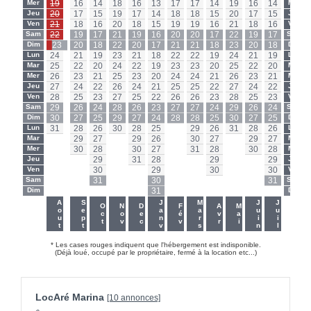
Mer
19
16
14
18
16
13
17
17
14
19
16
14
Mer
Jeu
20
17
15
19
17
14
18
18
15
20
17
15
Jeu
Ven
21
18
16
20
18
15
19
19
16
21
18
16
Ven
Sam
22
19
17
21
19
16
20
20
17
22
19
17
Sam
Dim
23
20
18
22
20
17
21
21
18
23
20
18
Dim
Lun
24
21
19
23
21
18
22
22
19
24
21
19
Lun
Mar
25
22
20
24
22
19
23
23
20
25
22
20
Mar
Mer
26
23
21
25
23
20
24
24
21
26
23
21
Mer
Jeu
27
24
22
26
24
21
25
25
22
27
24
22
Jeu
Ven
28
25
23
27
25
22
26
26
23
28
25
23
Ven
Sam
29
26
24
28
26
23
27
27
24
29
26
24
Sam
Dim
30
27
25
29
27
24
28
28
25
30
27
25
Dim
Lun
31
28
26
30
28
25
-
29
26
31
28
26
Lun
Mar
-
29
27
-
29
26
-
30
27
-
29
27
Mar
Mer
-
30
28
-
30
27
-
31
28
-
30
28
Mer
Jeu
-
-
29
-
31
28
-
-
29
-
-
29
Jeu
Ven
-
-
30
-
-
29
-
-
30
-
-
30
Ven
Sam
-
-
31
-
-
30
-
-
-
-
-
31
Sam
Dim
-
-
-
-
-
31
-
-
-
-
-
-
Dim
-
-
Aout
Sept
Janv
Mars
Juin
Juil
Oct
Nov
Dec
Fév
Avr
Mai
* Les cases rouges indiquent que l'hébergement est indisponible.
(Déjà loué, occupé par le propriétaire, fermé à la location etc...)
LocAré Marina
[10 annonces]