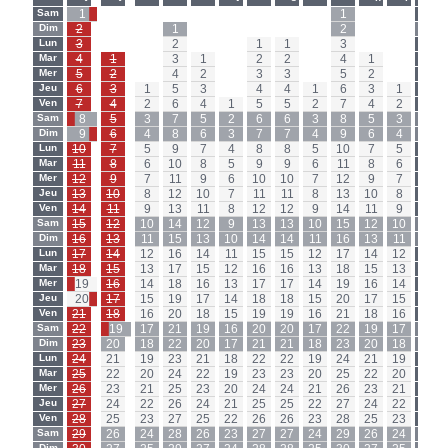
Sam
1
-
-
-
-
-
-
-
-
1
-
-
Sam
Dim
2
-
-
1
-
-
-
-
-
2
-
-
Dim
Lun
3
-
-
2
-
-
1
1
-
3
-
-
Lun
Mar
4
1
-
3
1
-
2
2
-
4
1
-
Mar
Mer
5
2
-
4
2
-
3
3
-
5
2
-
Mer
Jeu
6
3
1
5
3
-
4
4
1
6
3
1
Jeu
Ven
7
4
2
6
4
1
5
5
2
7
4
2
Ven
Sam
8
5
3
7
5
2
6
6
3
8
5
3
Sam
Dim
9
6
4
8
6
3
7
7
4
9
6
4
Dim
Lun
10
7
5
9
7
4
8
8
5
10
7
5
Lun
Mar
11
8
6
10
8
5
9
9
6
11
8
6
Mar
Mer
12
9
7
11
9
6
10
10
7
12
9
7
Mer
Jeu
13
10
8
12
10
7
11
11
8
13
10
8
Jeu
Ven
14
11
9
13
11
8
12
12
9
14
11
9
Ven
Sam
15
12
10
14
12
9
13
13
10
15
12
10
Sam
Dim
16
13
11
15
13
10
14
14
11
16
13
11
Dim
Lun
17
14
12
16
14
11
15
15
12
17
14
12
Lun
Mar
18
15
13
17
15
12
16
16
13
18
15
13
Mar
Mer
19
16
14
18
16
13
17
17
14
19
16
14
Mer
Jeu
20
17
15
19
17
14
18
18
15
20
17
15
Jeu
Ven
21
18
16
20
18
15
19
19
16
21
18
16
Ven
Sam
22
19
17
21
19
16
20
20
17
22
19
17
Sam
Dim
23
20
18
22
20
17
21
21
18
23
20
18
Dim
Lun
24
21
19
23
21
18
22
22
19
24
21
19
Lun
Mar
25
22
20
24
22
19
23
23
20
25
22
20
Mar
Mer
26
23
21
25
23
20
24
24
21
26
23
21
Mer
Jeu
27
24
22
26
24
21
25
25
22
27
24
22
Jeu
Ven
28
25
23
27
25
22
26
26
23
28
25
23
Ven
Sam
29
26
24
28
26
23
27
27
24
29
26
24
Sam
Dim
Dim