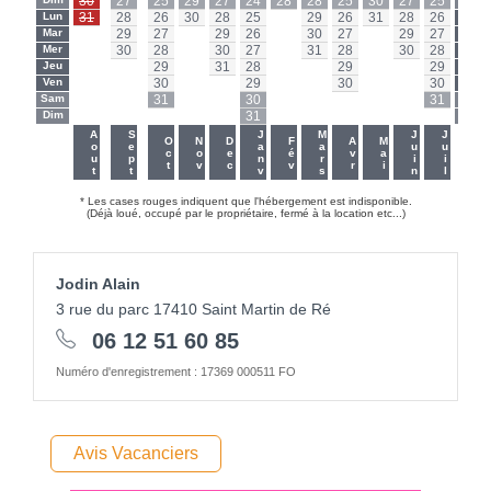
30
27
25
29
27
24
28
28
25
30
27
25
Lun
31
28
26
30
28
25
-
29
26
31
28
26
Lun
Mar
-
29
27
-
29
26
-
30
27
-
29
27
Mar
Mer
-
30
28
-
30
27
-
31
28
-
30
28
Mer
Jeu
-
-
29
-
31
28
-
-
29
-
-
29
Jeu
Ven
-
-
30
-
-
29
-
-
30
-
-
30
Ven
Sam
-
-
31
-
-
30
-
-
-
-
-
31
Sam
Dim
-
-
-
-
-
31
-
-
-
-
-
-
Dim
-
-
Aout
Sept
Janv
Mars
Juin
Juil
Oct
Nov
Dec
Fév
Avr
Mai
* Les cases rouges indiquent que l'hébergement est indisponible.
(Déjà loué, occupé par le propriétaire, fermé à la location etc...)
Jodin Alain
3 rue du parc 17410 Saint Martin de Ré
06 12 51 60 85
Numéro d'enregistrement : 17369 000511 FO
Avis Vacanciers