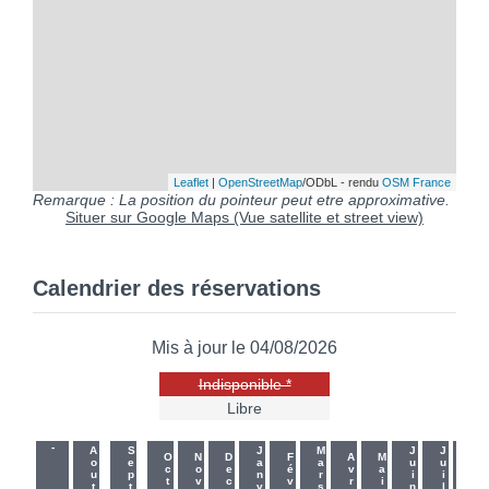
Leaflet
|
OpenStreetMap
/ODbL - rendu
OSM France
Remarque : La position du pointeur peut etre approximative.
Situer sur Google Maps (Vue satellite et street view)
Calendrier des réservations
Mis à jour le 04/08/2026
Indisponible *
Libre
-
-
Aout
Sept
Janv
Mars
Juin
Juil
Oct
Nov
Dec
Fév
Avr
Mai