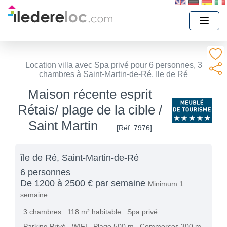
Location villa avec Spa privé pour 6 personnes, 3
chambres à Saint-Martin-de-Ré, Ile de Ré
Maison récente esprit
Rétais/ plage de la cible /
Saint Martin
[Réf. 7976]
île de Ré, Saint-Martin-de-Ré
6 personnes
De 1200 à 2500 € par semaine
Minimum 1
semaine
3 chambres
118 m² habitable
Spa privé
Parking Privé
WIFI
Plage 500 m
Commerces 300 m