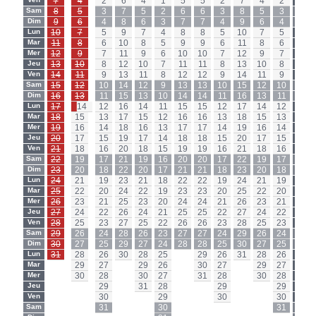
7
4
2
6
4
1
5
5
2
7
4
2
Sam
8
5
3
7
5
2
6
6
3
8
5
3
Sam
Dim
9
6
4
8
6
3
7
7
4
9
6
4
Dim
Lun
10
7
5
9
7
4
8
8
5
10
7
5
Lun
Mar
11
8
6
10
8
5
9
9
6
11
8
6
Mar
Mer
12
9
7
11
9
6
10
10
7
12
9
7
Mer
Jeu
13
10
8
12
10
7
11
11
8
13
10
8
Jeu
Ven
14
11
9
13
11
8
12
12
9
14
11
9
Ven
Sam
15
12
10
14
12
9
13
13
10
15
12
10
Sam
Dim
16
13
11
15
13
10
14
14
11
16
13
11
Dim
Lun
17
14
12
16
14
11
15
15
12
17
14
12
Lun
Mar
18
15
13
17
15
12
16
16
13
18
15
13
Mar
Mer
19
16
14
18
16
13
17
17
14
19
16
14
Mer
Jeu
20
17
15
19
17
14
18
18
15
20
17
15
Jeu
Ven
21
18
16
20
18
15
19
19
16
21
18
16
Ven
Sam
22
19
17
21
19
16
20
20
17
22
19
17
Sam
Dim
23
20
18
22
20
17
21
21
18
23
20
18
Dim
Lun
24
21
19
23
21
18
22
22
19
24
21
19
Lun
Mar
25
22
20
24
22
19
23
23
20
25
22
20
Mar
Mer
26
23
21
25
23
20
24
24
21
26
23
21
Mer
Jeu
27
24
22
26
24
21
25
25
22
27
24
22
Jeu
Ven
28
25
23
27
25
22
26
26
23
28
25
23
Ven
Sam
29
26
24
28
26
23
27
27
24
29
26
24
Sam
Dim
30
27
25
29
27
24
28
28
25
30
27
25
Dim
Lun
31
28
26
30
28
25
-
29
26
31
28
26
Lun
Mar
-
29
27
-
29
26
-
30
27
-
29
27
Mar
Mer
-
30
28
-
30
27
-
31
28
-
30
28
Mer
Jeu
-
-
29
-
31
28
-
-
29
-
-
29
Jeu
Ven
-
-
30
-
-
29
-
-
30
-
-
30
Ven
Sam
-
-
31
-
-
30
-
-
-
-
-
31
Sam