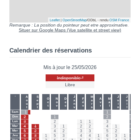
Leaflet
|
OpenStreetMap
/ODbL - rendu
OSM France
Remarque : La position du pointeur peut etre approximative.
Situer sur Google Maps (Vue satellite et street view)
Calendrier des réservations
Mis à jour le 25/05/2026
Indisponible *
Libre
-
-
Aout
Sept
Janv
Mars
Juin
Juil
Oct
Nov
Dec
Fév
Avr
Mai
Sam
1
-
-
-
-
-
-
-
-
1
-
-
Sam
Dim
2
-
-
1
-
-
-
-
-
2
-
-
Dim
Lun
3
-
-
2
-
-
1
1
-
3
-
-
Lun
Mar
4
1
-
3
1
-
2
2
-
4
1
-
Mar
Mer
5
2
-
4
2
-
3
3
-
5
2
-
Mer
Jeu
6
3
1
5
3
-
4
4
1
6
3
1
Jeu
Ven
Ven