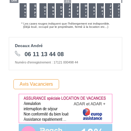
Dim
-
-
-
-
-
31
-
-
-
-
-
-
Dim
-
-
Aout
Sept
Janv
Mars
Juin
Juil
Oct
Nov
Dec
Fév
Avr
Mai
* Les cases rouges indiquent que l'hébergement est indisponible.
(Déjà loué, occupé par le propriétaire, fermé à la location etc...)
Decaux André
06 11 13 44 08
Numéro d'enregistrement : 17121 000498 44
Avis Vacanciers