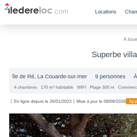
Locations
Cham
A loue
Superbe villa
île de Ré, La Couarde-sur-mer
9 personnes
À
4 chambres
170 m² habitable
WIFI
Plage 300 m
Commerc
En ligne depuis le 26/01/2023
Mise à jour le 08/08/2026
App