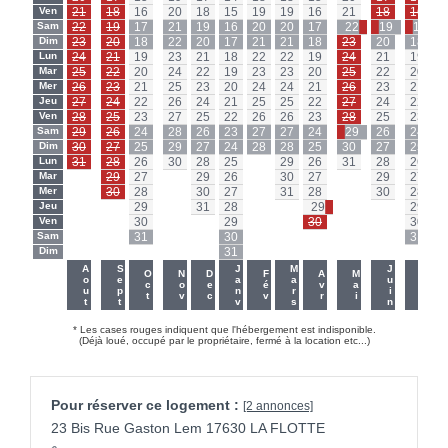
Ven
21
18
16
20
18
15
19
19
16
21
18
16
Sam
22
19
17
21
19
16
20
20
17
22
19
17
Dim
23
20
18
22
20
17
21
21
18
23
20
18
Lun
24
21
19
23
21
18
22
22
19
24
21
19
Mar
25
22
20
24
22
19
23
23
20
25
22
20
Mer
26
23
21
25
23
20
24
24
21
26
23
21
Jeu
27
24
22
26
24
21
25
25
22
27
24
22
Ven
28
25
23
27
25
22
26
26
23
28
25
23
Sam
29
26
24
28
26
23
27
27
24
29
26
24
Dim
30
27
25
29
27
24
28
28
25
30
27
25
Lun
31
28
26
30
28
25
-
29
26
31
28
26
Mar
-
29
27
-
29
26
-
30
27
-
29
27
Mer
-
30
28
-
30
27
-
31
28
-
30
28
Jeu
-
-
29
-
31
28
-
-
29
-
-
29
Ven
-
-
30
-
-
29
-
-
30
-
-
30
Sam
-
-
31
-
-
30
-
-
-
-
-
31
Dim
-
-
-
-
-
31
-
-
-
-
-
-
-
Aout
Sept
Janv
Mars
Juin
Juil
Oct
Nov
Dec
Fév
Avr
Mai
* Les cases rouges indiquent que l'hébergement est indisponible.
(Déjà loué, occupé par le propriétaire, fermé à la location etc...)
Pour réserver ce logement :
[2 annonces]
23 Bis Rue Gaston Lem 17630 LA FLOTTE