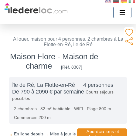
A louer, maison pour 4 personnes, 2 chambres à La
Flotte-en-Ré, Ile de Ré
Maison Flore - Maison de
charme
[Réf. 8307]
île de Ré, La Flotte-en-Ré
4 personnes
De 790 à 2090 € par semaine
Courts séjours
possibles
2 chambres
82 m² habitable
WIFI
Plage 800 m
Commerces 200 m
Appréciations et
En ligne depuis
Mise à jour le