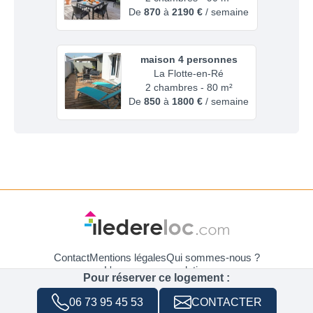
De
870
à
2190 €
/ semaine
maison 4 personnes
La Flotte-en-Ré
2 chambres - 80 m²
De
850
à
1800 €
/ semaine
Contact
Mentions légales
Qui sommes-nous ?
L'assurance annulation
Pour réserver ce logement :
Utilisation des Cookies et données
06 73 95 45 53
CONTACTER