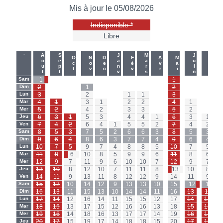
Mis à jour le 05/08/2026
Indisponible *
Libre
-
Aout
Sept
Janv
Mars
Juin
Juil
Oct
Nov
Dec
Fév
Avr
Mai
Sam
1
-
-
-
-
-
-
-
-
1
-
-
Dim
2
-
-
1
-
-
-
-
-
2
-
-
Lun
3
-
-
2
-
-
1
1
-
3
-
-
Mar
4
1
-
3
1
-
2
2
-
4
1
-
Mer
5
2
-
4
2
-
3
3
-
5
2
-
Jeu
6
3
1
5
3
-
4
4
1
6
3
1
Ven
7
4
2
6
4
1
5
5
2
7
4
2
Sam
8
5
3
7
5
2
6
6
3
8
5
3
Dim
9
6
4
8
6
3
7
7
4
9
6
4
Lun
10
7
5
9
7
4
8
8
5
10
7
5
Mar
11
8
6
10
8
5
9
9
6
11
8
6
Mer
12
9
7
11
9
6
10
10
7
12
9
7
Jeu
13
10
8
12
10
7
11
11
8
13
10
8
Ven
14
11
9
13
11
8
12
12
9
14
11
9
Sam
15
12
10
14
12
9
13
13
10
15
12
10
Dim
16
13
11
15
13
10
14
14
11
16
13
11
Lun
17
14
12
16
14
11
15
15
12
17
14
12
Mar
18
15
13
17
15
12
16
16
13
18
15
13
Mer
19
16
14
18
16
13
17
17
14
19
16
14
Jeu
20
17
15
19
17
14
18
18
15
20
17
15