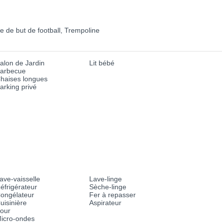
ge de but de football, Trempoline
alon de Jardin
Lit bébé
arbecue
haises longues
arking privé
ave-vaisselle
Lave-linge
éfrigérateur
Sèche-linge
ongélateur
Fer à repasser
uisinière
Aspirateur
our
icro-ondes