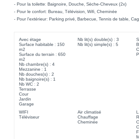
- Pour la toilette: Baignoire, Douche, Sèche-Cheveux (2x)
- Pour le confort: Bureau, Télévision, Wifi, Cheminée
- Pour l'extérieur: Parking privé, Barbecue, Tennis de table, Ca
Avec étage
Nb lit(s) double(s) : 3
S
Surface habitable : 150
Nb lit(s) simple(s) : 5
B
m2
C
Surface du terrain : 650
P
m2
Nb chambre(s) : 4
Mezzanine : 1
Nb douches(s) : 2
Nb baignoire(s) : 1
Nb WC : 2
Terrasse
Cour
Jardin
Garage
WIFI
Air climatisé
L
Téléviseur
Chauffage
R
Cheminée
C
C
F
M