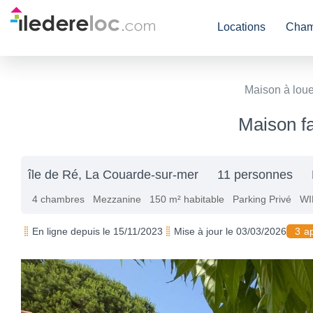
Locations
Cham
Maison à loue
Maison fa
île de Ré, La Couarde-sur-mer
11 personnes
4 chambres
Mezzanine
150 m² habitable
Parking Privé
WI
En ligne depuis le 15/11/2023
Mise à jour le 03/03/2026
3 a