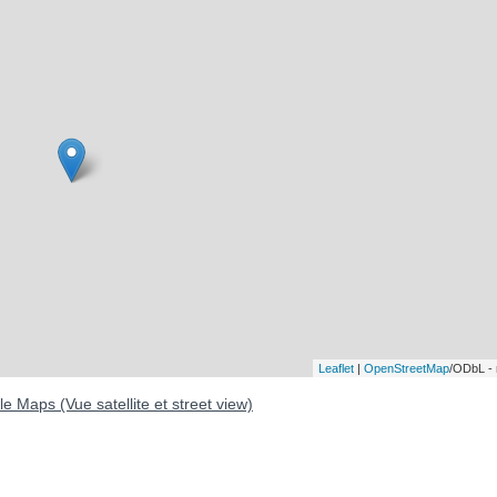
Leaflet
|
OpenStreetMap
/ODbL -
e Maps (Vue satellite et street view)