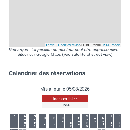
Leaflet
|
OpenStreetMap
/ODbL - rendu
OSM France
Remarque : La position du pointeur peut etre approximative.
Situer sur Google Maps (Vue satellite et street view)
Calendrier des réservations
Mis à jour le 05/08/2026
Indisponible *
Libre
-
-
Aout
Sept
Janv
Mars
Juin
Juil
Oct
Nov
Dec
Fév
Avr
Mai