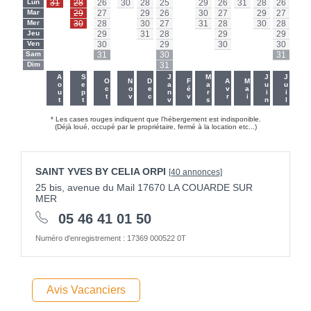
Lun
31
28
26
30
28
25
-
29
26
31
28
26
Lun
Mar
-
29
27
-
29
26
-
30
27
-
29
27
Mar
Mer
-
30
28
-
30
27
-
31
28
-
30
28
Mer
Jeu
-
-
29
-
31
28
-
-
29
-
-
29
Jeu
Ven
-
-
30
-
-
29
-
-
30
-
-
30
Ven
Sam
-
-
31
-
-
30
-
-
-
-
-
31
Sam
Dim
-
-
-
-
-
31
-
-
-
-
-
-
Dim
-
-
Aout
Sept
Janv
Mars
Juin
Juil
Oct
Nov
Dec
Fév
Avr
Mai
* Les cases rouges indiquent que l'hébergement est indisponible.
(Déjà loué, occupé par le propriétaire, fermé à la location etc...)
SAINT YVES BY CELIA ORPI
[40 annonces]
25 bis, avenue du Mail 17670 LA COUARDE SUR
MER
05 46 41 01 50
Numéro d'enregistrement : 17369 000522 0T
Avis Vacanciers