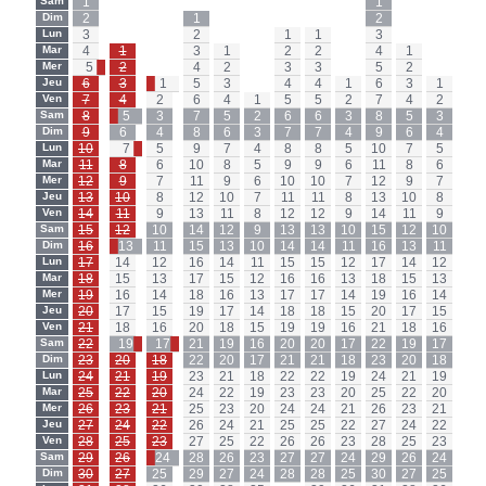
Sam
1
-
-
-
-
-
-
-
-
1
-
-
Sam
Dim
2
-
-
1
-
-
-
-
-
2
-
-
Dim
Lun
3
-
-
2
-
-
1
1
-
3
-
-
Lun
Mar
4
1
-
3
1
-
2
2
-
4
1
-
Mar
Mer
5
2
-
4
2
-
3
3
-
5
2
-
Mer
Jeu
6
3
1
5
3
-
4
4
1
6
3
1
Jeu
Ven
7
4
2
6
4
1
5
5
2
7
4
2
Ven
Sam
8
5
3
7
5
2
6
6
3
8
5
3
Sam
Dim
9
6
4
8
6
3
7
7
4
9
6
4
Dim
Lun
10
7
5
9
7
4
8
8
5
10
7
5
Lun
Mar
11
8
6
10
8
5
9
9
6
11
8
6
Mar
Mer
12
9
7
11
9
6
10
10
7
12
9
7
Mer
Jeu
13
10
8
12
10
7
11
11
8
13
10
8
Jeu
Ven
14
11
9
13
11
8
12
12
9
14
11
9
Ven
Sam
15
12
10
14
12
9
13
13
10
15
12
10
Sam
Dim
16
13
11
15
13
10
14
14
11
16
13
11
Dim
Lun
17
14
12
16
14
11
15
15
12
17
14
12
Lun
Mar
18
15
13
17
15
12
16
16
13
18
15
13
Mar
Mer
19
16
14
18
16
13
17
17
14
19
16
14
Mer
Jeu
20
17
15
19
17
14
18
18
15
20
17
15
Jeu
Ven
21
18
16
20
18
15
19
19
16
21
18
16
Ven
Sam
22
19
17
21
19
16
20
20
17
22
19
17
Sam
Dim
23
20
18
22
20
17
21
21
18
23
20
18
Dim
Lun
24
21
19
23
21
18
22
22
19
24
21
19
Lun
Mar
25
22
20
24
22
19
23
23
20
25
22
20
Mar
Mer
26
23
21
25
23
20
24
24
21
26
23
21
Mer
Jeu
27
24
22
26
24
21
25
25
22
27
24
22
Jeu
Ven
28
25
23
27
25
22
26
26
23
28
25
23
Ven
Sam
29
26
24
28
26
23
27
27
24
29
26
24
Sam
Dim
30
27
25
29
27
24
28
28
25
30
27
25
Dim