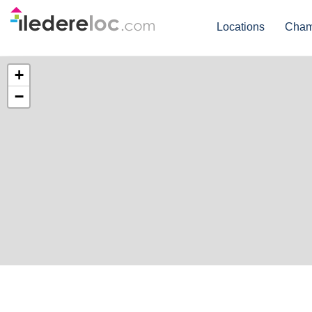
Locations
Cham
+
−