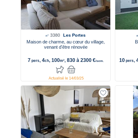
3380
Les Portes
n°
n
Maison de charme, au cœur du village,
B
venant d'être rénovée
7
, 4
, 100
, 830 à 2300 €
10
, 
pers
ch
m²
pers
/sem.
Actualisé le 14/03/25