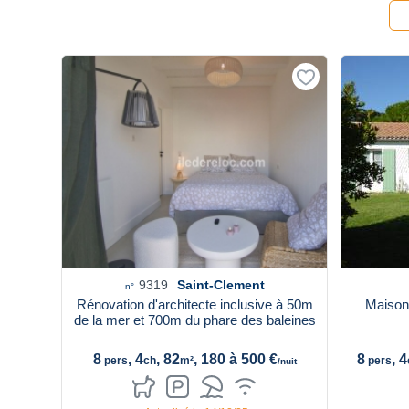
9319
Saint-Clement
n°
Rénovation d'architecte inclusive à 50m
Maison 
de la mer et 700m du phare des baleines
8
, 4
, 82
, 180 à 500 €
8
, 4
pers
ch
m²
pers
/nuit