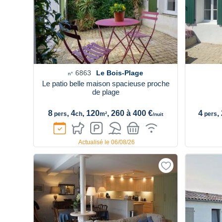
6863
Le Bois-Plage
n°
Le patio belle maison spacieuse proche
de plage
8
, 4
, 120
, 260 à 400 €
4
,
pers
ch
m²
pers
/nuit
Actualisé le 06/08/26