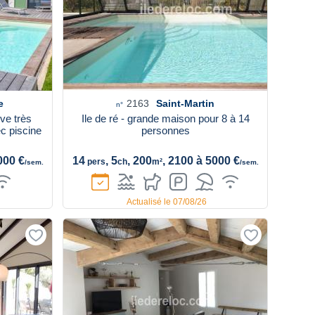
e
2163
Saint-Martin
n°
ve très
Ile de ré - grande maison pour 8 à 14
c piscine
personnes
000 €
14
, 5
, 200
, 2100 à 5000 €
pers
ch
m²
/sem.
/sem.
Actualisé le 07/08/26