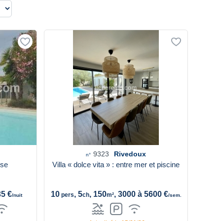
9323
Rivedoux
n°
ise
Villa « dolce vita » : entre mer et piscine
35 €
10
, 5
, 150
, 3000 à 5600 €
pers
ch
m²
/nuit
/sem.