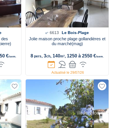
e
6613
Le Bois-Plage
n°
e des
Jolie maison proche plage gollandières et
ierre)
du marché(mag)
550 €
8
, 3
, 140
, 1250 à 2550 €
pers
ch
m²
/sem.
/sem.
Actualisé le 29/07/26