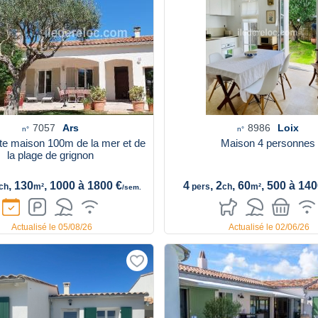
7057
Ars
8986
Loix
n°
n°
e maison 100m de la mer et de
Maison 4 personnes
la plage de grignon
, 130
, 1000 à 1800 €
4
, 2
, 60
, 500 à 140
ch
m²
pers
ch
m²
/sem.
Actualisé le 05/08/26
Actualisé le 02/06/26