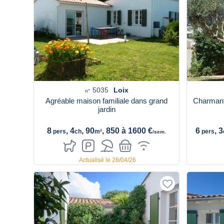
5035
Loix
n°
Agréable maison familiale dans grand
Charmant
jardin
8
, 4
, 90
, 850 à 1600 €
6
, 3
pers
ch
m²
pers
/sem.
Actualisé le 28/04/26