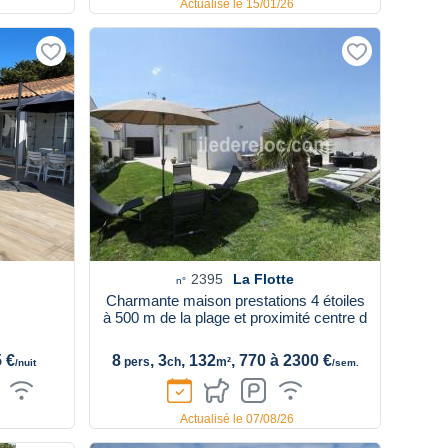
Actualisé le 15/01/26
2395
La Flotte
n°
s
Charmante maison prestations 4 étoiles
à 500 m de la plage et proximité centre d
5 €
8
, 3
, 132
, 770 à 2300 €
pers
ch
m²
/nuit
/sem.
Actualisé le 07/08/26