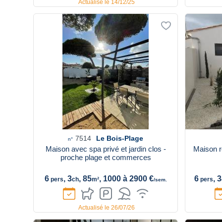
Actualisé le 14/12/25
7514
Le Bois-Plage
n°
Maison avec spa privé et jardin clos -
Maison ré
proche plage et commerces
6
, 3
, 85
, 1000 à 2900 €
6
, 3
pers
ch
m²
pers
/sem.
Actualisé le 26/07/26