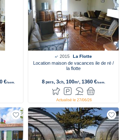
2015
La Flotte
n°
Location maison de vacances ile de ré /
la flotte
0 €
8
, 3
, 100
, 1360 €
pers
ch
m²
/sem.
/sem.
Actualisé le 27/06/26