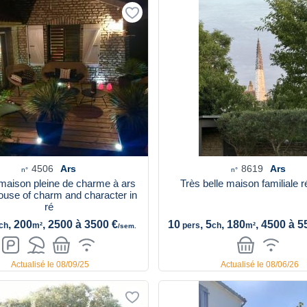
4506
Ars
8619
Ars
n°
n°
maison pleine de charme à ars
Très belle maison familiale 
house of charm and character in
ré
, 200
, 2500 à 3500 €
10
, 5
, 180
, 4500 à 5
ch
m²
pers
ch
m²
/sem.
Actualisé le 08/09/25
Actualisé le 08/06/26