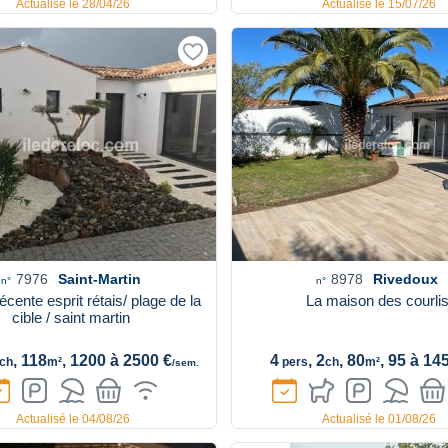
Actualisé le 28/04/26
Actualisé le 15/07/26
7976
Saint-Martin
8978
Rivedoux
n°
n°
cente esprit rétais/ plage de la
La maison des courli
cible / saint martin
, 118
, 1200 à 2500 €
4
, 2
, 80
, 95 à 14
ch
m²
pers
ch
m²
/sem.
Actualisé le 04/08/26
Actualisé le 01/08/26