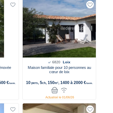
6820
Loix
n°
rénovée
Maison familiale pour 10 personnes au
cœur de loix
500 €
10
, 5
, 150
, 1400 à 2000 €
pers
ch
m²
/sem.
/sem.
Actualisé le 01/06/26