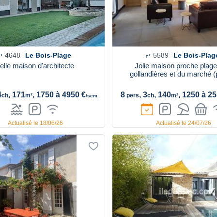
4648
Le Bois-Plage
5589
Le Bois-Plag
°
n°
elle maison d'architecte
Jolie maison proche plag
gollandières et du marché (p
4
, 171
, 1750 à 4950 €
8
, 3
, 140
, 1250 à 2
ch
m²
pers
ch
m²
/sem.
Actualisé le 18/06/26
Actualisé le 24/07/26