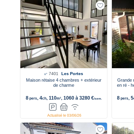
7401
Les Portes
n°
Maison rétaise 4 chambres + extérieur
Grande 
de charme
en ré - 
8
, 4
, 110
, 1060 à 3280 €
8
, 5
pers
ch
m²
pers
/sem.
Actualisé le 03/06/26