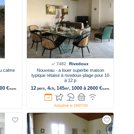
7482
Rivedoux
n°
au calme
Nouveau - a louer superbe maison
typique rétaise à rivedoux-plage pour 10
à 12 p
200 €
12
, 4
, 145
, 1000 à 2600 €
pers
ch
m²
/sem.
/sem.
Actualisé le 28/07/26