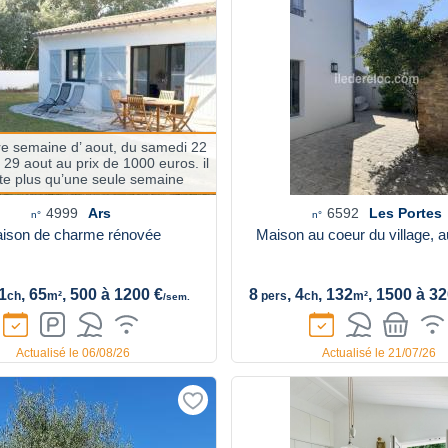
re semaine d’ aout, du samedi 22
29 aout au prix de 1000 euros. il
te plus qu’une seule semaine
4999
Ars
6592
Les Portes
n°
n°
ison de charme rénovée
Maison au coeur du village, 
 1
, 65
, 500 à 1200 €
8
, 4
, 132
, 1500 à 3
ch
m²
pers
ch
m²
/sem.
Actualisé le 06/08/26
Actualisé le 21/07/26