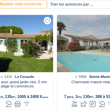
Modifier votre recherche
1432
La Couarde
5866
Sainte-Marie
n°
n°
avec grand jardin clos, 5 min
Charmante maison reta
plage et commerces
, 135
, 1000 à 2400 €
7
, 3
, 130
, 398 à 5
ch
m²
pers
ch
m²
/sem.