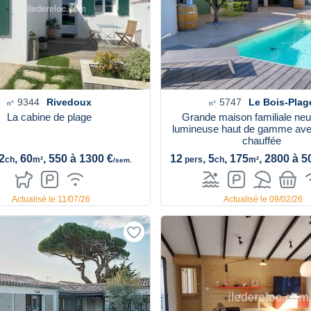
9344
Rivedoux
5747
Le Bois-Plag
n°
n°
La cabine de plage
Grande maison familiale neu
lumineuse haut de gamme ave
chauffée
 2
, 60
, 550 à 1300 €
12
, 5
, 175
, 2800 à 5
ch
m²
pers
ch
m²
/sem.
Actualisé le 11/07/26
Actualisé le 09/02/26