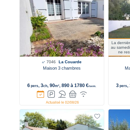
La derniè
au samedi 
ne res
7046
La Couarde
n°
Maison 3 chambres
Ma
6
, 3
, 90
, 890 à 1780 €
3
,
pers
ch
m²
pers
/sem.
Actualisé le 02/08/26