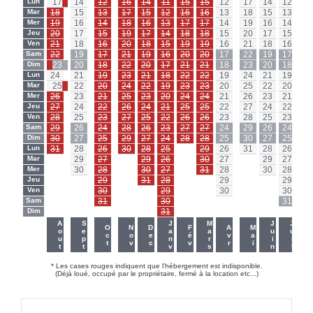
Lun
17
14
12
16
14
11
15
15
12
17
14
12
Lu
Mar
18
15
13
17
15
12
16
16
13
18
15
13
Ma
Mer
19
16
14
18
16
13
17
17
14
19
16
14
Me
Jeu
20
17
15
19
17
14
18
18
15
20
17
15
Je
Ven
21
18
16
20
18
15
19
19
16
21
18
16
Ve
Sam
22
19
17
21
19
16
20
20
17
22
19
17
Sa
Dim
23
20
18
22
20
17
21
21
18
23
20
18
Di
Lun
24
21
19
23
21
18
22
22
19
24
21
19
Lu
Mar
25
22
20
24
22
19
23
23
20
25
22
20
Ma
Mer
26
23
21
25
23
20
24
24
21
26
23
21
Me
Jeu
27
24
22
26
24
21
25
25
22
27
24
22
Je
Ven
28
25
23
27
25
22
26
26
23
28
25
23
Ve
Sam
29
26
24
28
26
23
27
27
24
29
26
24
Sa
Dim
30
27
25
29
27
24
28
28
25
30
27
25
Di
Lun
31
28
26
30
28
25
-
29
26
31
28
26
Lu
Mar
-
29
27
-
29
26
-
30
27
-
29
27
Ma
Mer
-
30
28
-
30
27
-
31
28
-
30
28
Me
Jeu
-
-
29
-
31
28
-
-
29
-
-
29
Je
Ven
-
-
30
-
-
29
-
-
30
-
-
30
Ve
Sam
-
-
31
-
-
30
-
-
-
-
-
31
Sa
Dim
-
-
-
-
-
31
-
-
-
-
-
-
Di
-
-
Aout
Sept
Janv
Mars
Juin
Juil
Oct
Nov
Dec
Fév
Avr
Mai
* Les cases rouges indiquent que l'hébergement est indisponible.
(Déjà loué, occupé par le propriétaire, fermé à la location etc...)