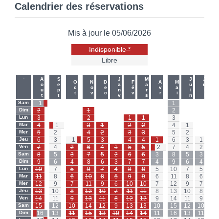
Calendrier des réservations
Mis à jour le 05/06/2026
Indisponible *
Libre
-
-
Aout
Sept
Janv
Mars
Juin
Juil
Oct
Nov
Dec
Fév
Avr
Mai
Sam
1
-
-
-
-
-
-
-
-
1
-
-
Sa
Dim
2
-
-
1
-
-
-
-
-
2
-
-
Di
Lun
3
-
-
2
-
-
1
1
-
3
-
-
Lu
Mar
4
1
-
3
1
-
2
2
-
4
1
-
Ma
Mer
5
2
-
4
2
-
3
3
-
5
2
-
Me
Jeu
6
3
1
5
3
-
4
4
1
6
3
1
Je
Ven
7
4
2
6
4
1
5
5
2
7
4
2
Ve
Sam
8
5
3
7
5
2
6
6
3
8
5
3
Sa
Dim
9
6
4
8
6
3
7
7
4
9
6
4
Di
Lun
10
7
5
9
7
4
8
8
5
10
7
5
Lu
Mar
11
8
6
10
8
5
9
9
6
11
8
6
Ma
Mer
12
9
7
11
9
6
10
10
7
12
9
7
Me
Jeu
13
10
8
12
10
7
11
11
8
13
10
8
Je
Ven
14
11
9
13
11
8
12
12
9
14
11
9
Ve
Sam
15
12
10
14
12
9
13
13
10
15
12
10
Sa
Dim
16
13
11
15
13
10
14
14
11
16
13
11
Di