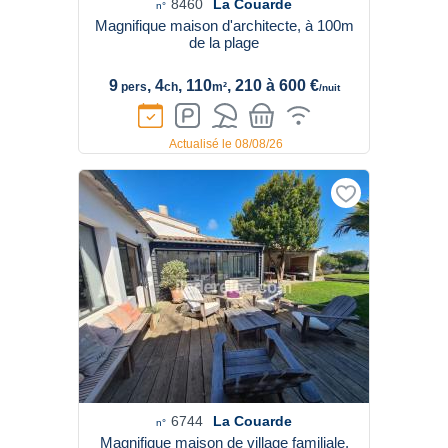
8460
La Couarde
n°
Magnifique maison d'architecte, à 100m
de la plage
9
, 4
, 110
, 210 à 600 €
pers
ch
m²
/nuit
Actualisé le 08/08/26
6744
La Couarde
n°
Magnifique maison de village familiale,