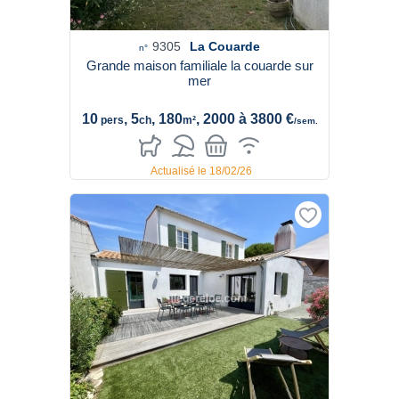
9305
La Couarde
n°
Grande maison familiale la couarde sur
mer
10
, 5
, 180
, 2000 à 3800 €
pers
ch
m²
/sem.
Actualisé le 18/02/26