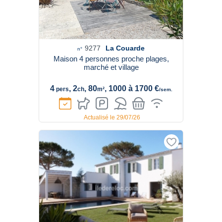
9277
La Couarde
n°
Maison 4 personnes proche plages,
marché et village
4
, 2
, 80
, 1000 à 1700 €
pers
ch
m²
/sem.
Actualisé le 29/07/26