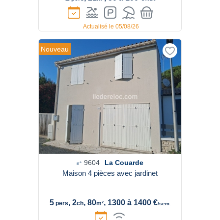
Actualisé le 05/08/26
Nouveau
9604
La Couarde
n°
Maison 4 pièces avec jardinet
5
, 2
, 80
, 1300 à 1400 €
pers
ch
m²
/sem.