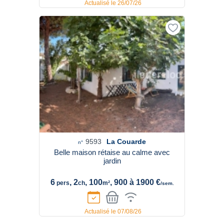
Actualisé le 26/07/26
9593
La Couarde
n°
Belle maison rétaise au calme avec
jardin
6
, 2
, 100
, 900 à 1900 €
pers
ch
m²
/sem.
Actualisé le 07/08/26