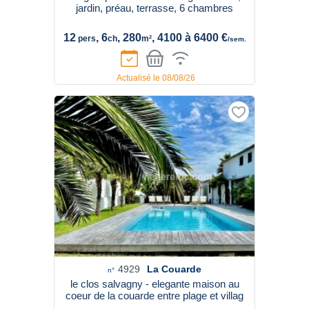
jardin, préau, terrasse, 6 chambres
12
, 6
, 280
, 4100 à 6400 €
pers
ch
m²
/sem.
Actualisé le 08/08/26
4929
La Couarde
n°
le clos salvagny - elegante maison au
coeur de la couarde entre plage et villag