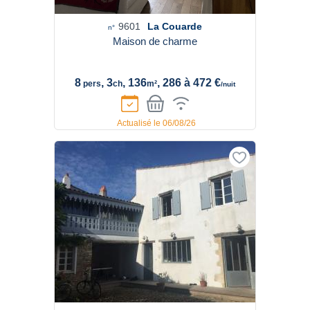
9601
La Couarde
n°
Maison de charme
8
, 3
, 136
, 286 à 472 €
pers
ch
m²
/nuit
Actualisé le 06/08/26