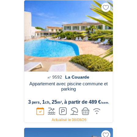
9592
La Couarde
n°
Appartement avec piscine commune et
parking
3
, 1
, 25
, à partir de 489 €
pers
ch
m²
/sem.
Actualisé le 08/08/26