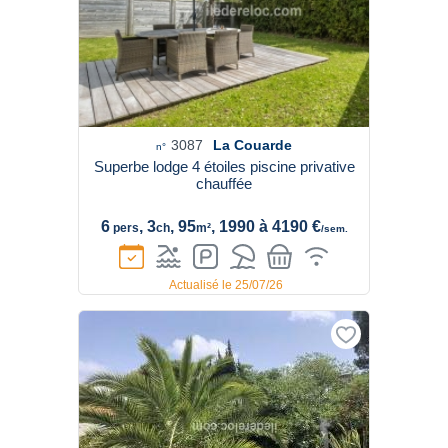
3087
La Couarde
n°
Superbe lodge 4 étoiles piscine privative
chauffée
6
, 3
, 95
, 1990 à 4190 €
pers
ch
m²
/sem.
Actualisé le 25/07/26