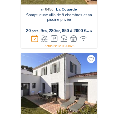
8456
La Couarde
n°
Somptueuse villa de 9 chambres et sa
piscine privée
20
, 9
, 280
, 850 à 2000 €
pers
ch
m²
/nuit
Actualisé le 08/08/26