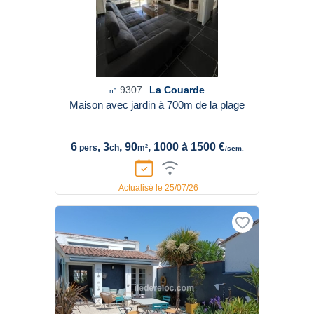
9307
La Couarde
n°
Maison avec jardin à 700m de la plage
6
, 3
, 90
, 1000 à 1500 €
pers
ch
m²
/sem.
Actualisé le 25/07/26