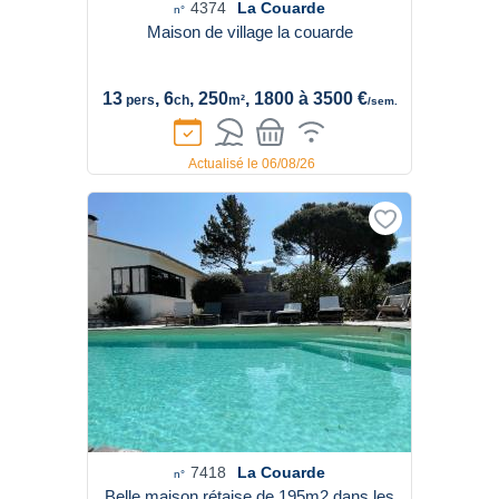
4374
La Couarde
n°
Maison de village la couarde
13
, 6
, 250
, 1800 à 3500 €
pers
ch
m²
/sem.
Actualisé le 06/08/26
7418
La Couarde
n°
Belle maison rétaise de 195m2 dans les