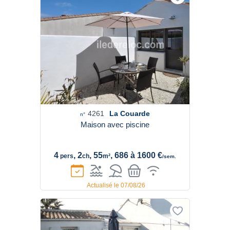
4261
La Couarde
n°
Maison avec piscine
4
, 2
, 55
, 686 à 1600 €
pers
ch
m²
/sem.
Actualisé le 07/08/26