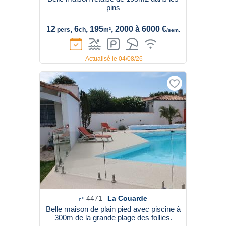
pins
12
, 6
, 195
, 2000 à 6000 €
pers
ch
m²
/sem.
Actualisé le 04/08/26
4471
La Couarde
n°
Belle maison de plain pied avec piscine à
300m de la grande plage des follies.