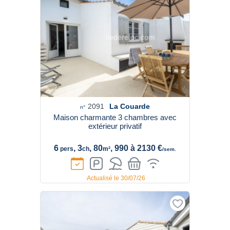
2091
La Couarde
n°
Maison charmante 3 chambres avec
extérieur privatif
6
, 3
, 80
, 990 à 2130 €
pers
ch
m²
/sem.
Actualisé le 30/07/26