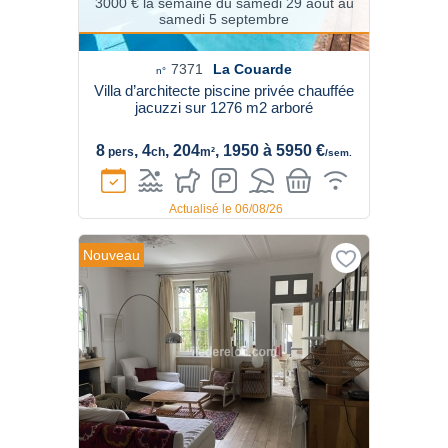
3000 € la semaine du samedi 29 août au
samedi 5 septembre
7371
La Couarde
n°
Villa d’architecte piscine privée chauffée
jacuzzi sur 1276 m2 arboré
8
, 4
, 204
, 1950 à 5950 €
pers
ch
m²
/sem.
Actualisé le 06/08/26
Nouveau