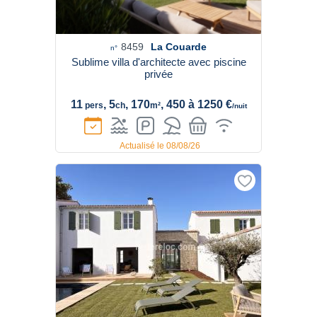
8459
La Couarde
n°
Sublime villa d'architecte avec piscine
privée
11
, 5
, 170
, 450 à 1250 €
pers
ch
m²
/nuit
Actualisé le 08/08/26