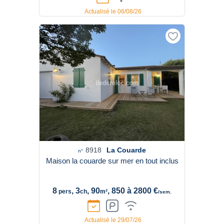
Actualisé le 06/08/26
8918
La Couarde
n°
Maison la couarde sur mer en tout inclus
8
, 3
, 90
, 850 à 2800 €
pers
ch
m²
/sem.
Actualisé le 29/07/26