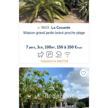
9603
La Couarde
n°
Maison grand jardin boisé proche plage
7
, 3
, 100
, 150 à 350 €
pers
ch
m²
/nuit
Actualisé le 18/07/26