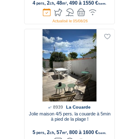
4
, 2
, 48
, 490 à 1550 €
pers
ch
m²
/sem.
Actualisé le 05/08/26
8939
La Couarde
n°
Jolie maison 4/5 pers. la couarde à 5min
à pied de la plage !
5
, 2
, 57
, 800 à 1600 €
pers
ch
m²
/sem.