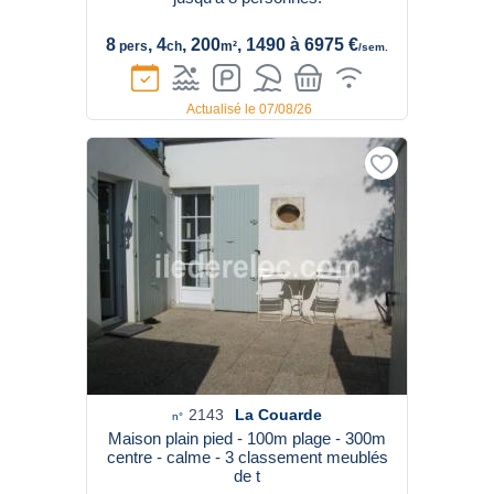
8
, 4
, 200
, 1490 à 6975 €
pers
ch
m²
/sem.
Actualisé le 07/08/26
2143
La Couarde
n°
Maison plain pied - 100m plage - 300m
centre - calme - 3 classement meublés
de t