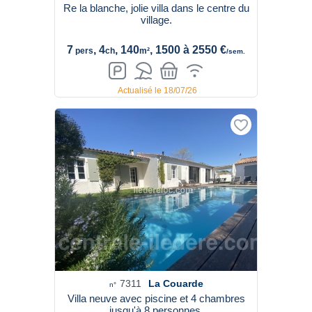
Re la blanche, jolie villa dans le centre du
village.
7
, 4
, 140
, 1500 à 2550 €
pers
ch
m²
/sem.
Actualisé le 18/07/26
7311
La Couarde
n°
Villa neuve avec piscine et 4 chambres
jusqu'à 8 personnes.