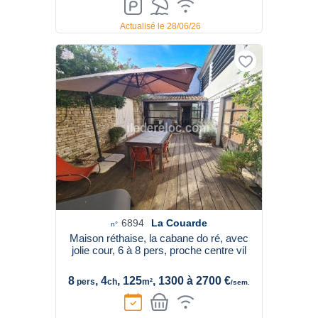
Actualisé le 28/06/26
6894
La Couarde
n°
Maison réthaise, la cabane do ré, avec
jolie cour, 6 à 8 pers, proche centre vil
8
, 4
, 125
, 1300 à 2700 €
pers
ch
m²
/sem.