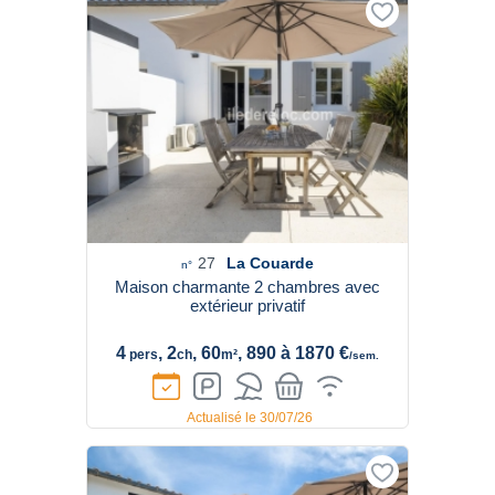
27
La Couarde
n°
Maison charmante 2 chambres avec
extérieur privatif
4
, 2
, 60
, 890 à 1870 €
pers
ch
m²
/sem.
Actualisé le 30/07/26