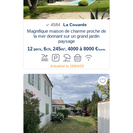
4584
La Couarde
n°
Magnifique maison de charme proche de
la mer donnant sur un grand jardin
paysage
12
, 6
, 245
, 4000 à 8000 €
pers
ch
m²
/sem.
Actualisé le 28/04/26