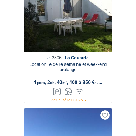
2306
La Couarde
n°
Location ile de ré semaine et week-end
prolongé
4
, 2
, 40
, 400 à 850 €
pers
ch
m²
/sem.
Actualisé le 06/07/26