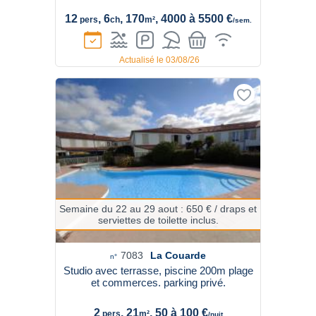
12
, 6
, 170
, 4000 à 5500 €
pers
ch
m²
/sem.
Actualisé le 03/08/26
Semaine du 22 au 29 aout : 650 € / draps et
serviettes de toilette inclus.
7083
La Couarde
n°
Studio avec terrasse, piscine 200m plage
et commerces. parking privé.
2
, 21
, 50 à 100 €
pers
m²
/nuit