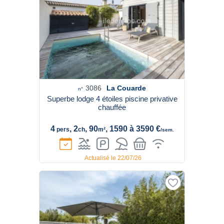
3086
La Couarde
n°
Superbe lodge 4 étoiles piscine privative
chauffée
4
, 2
, 90
, 1590 à 3590 €
pers
ch
m²
/sem.
Actualisé le 22/07/26