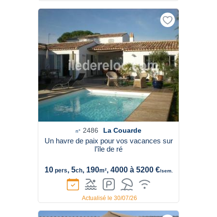
2486
La Couarde
n°
Un havre de paix pour vos vacances sur
l’île de ré
10
, 5
, 190
, 4000 à 5200 €
pers
ch
m²
/sem.
Actualisé le 30/07/26