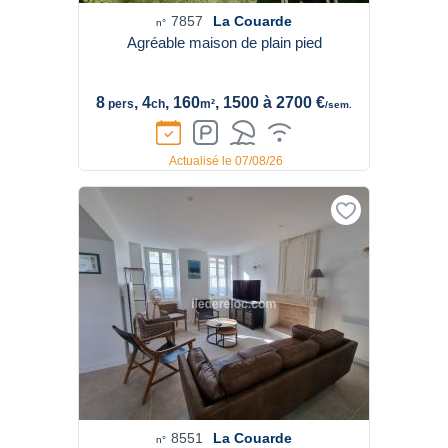
7857
La Couarde
n°
Agréable maison de plain pied
8
, 4
, 160
, 1500 à 2700 €
pers
ch
m²
/sem.
Actualisé le 07/08/26
8551
La Couarde
n°