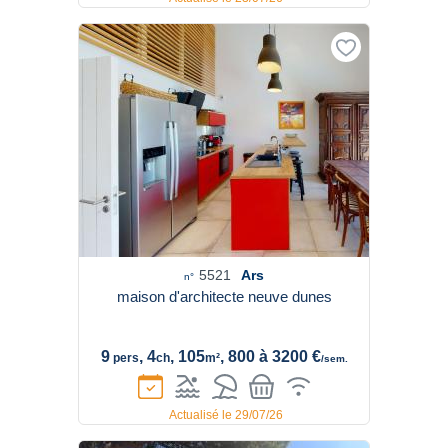
5521
Ars
n°
maison d'architecte neuve dunes
9
, 4
, 105
, 800 à 3200 €
pers
ch
m²
/sem.
Actualisé le 29/07/26