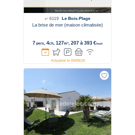
6119
Le Bois-Plage
n°
La brise de mer (maison climatisée)
7
, 4
, 127
, 207 à 393 €
pers
ch
m²
/nuit
Actualisé le 09/08/26