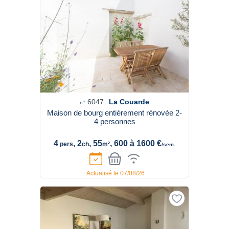
6047
La Couarde
n°
Maison de bourg entièrement rénovée 2-
4 personnes
4
, 2
, 55
, 600 à 1600 €
pers
ch
m²
/sem.
Actualisé le 07/08/26