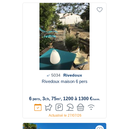
5034
Rivedoux
n°
Rivedoux maison 6 pers
6
, 3
, 75
, 1200 à 1300 €
pers
ch
m²
/sem.
Actualisé le 27/07/26