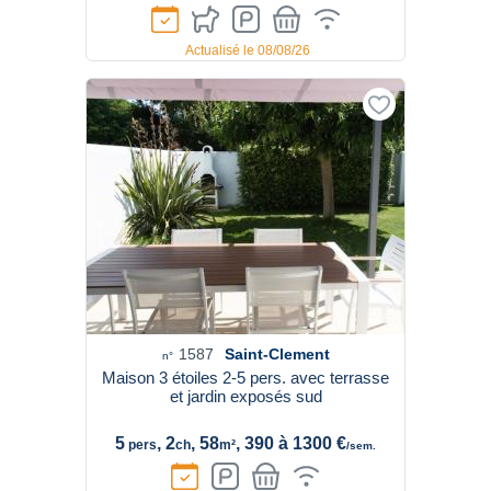
Actualisé le 08/08/26
1587
Saint-Clement
n°
Maison 3 étoiles 2-5 pers. avec terrasse
et jardin exposés sud
5
, 2
, 58
, 390 à 1300 €
pers
ch
m²
/sem.