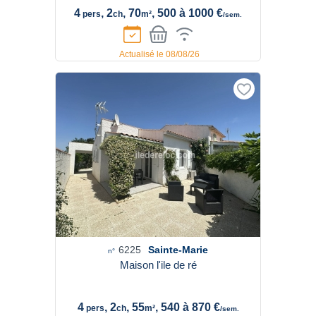
4
, 2
, 70
, 500 à 1000 €
pers
ch
m²
/sem.
Actualisé le 08/08/26
6225
Sainte-Marie
n°
Maison l'ile de ré
4
, 2
, 55
, 540 à 870 €
pers
ch
m²
/sem.