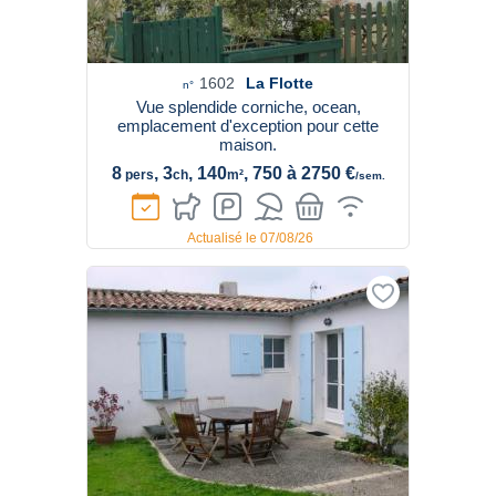
1602
La Flotte
n°
Vue splendide corniche, ocean,
emplacement d'exception pour cette
maison.
8
, 3
, 140
, 750 à 2750 €
pers
ch
m²
/sem.
Actualisé le 07/08/26