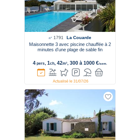
1791
La Couarde
n°
Maisonnette 3 avec piscine chauffée à 2
minutes d'une plage de sable fin
4
, 1
, 42
, 300 à 1000 €
pers
ch
m²
/sem.
Actualisé le 31/07/26