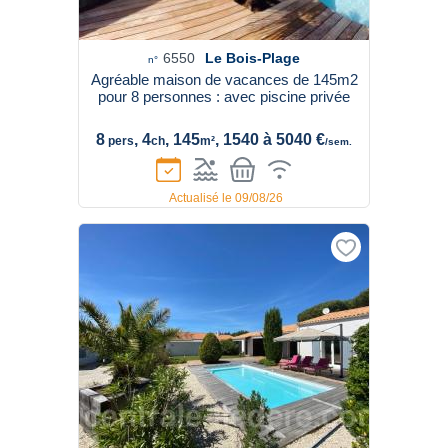
6550
Le Bois-Plage
n°
Agréable maison de vacances de 145m2
pour 8 personnes : avec piscine privée
8
, 4
, 145
, 1540 à 5040 €
pers
ch
m²
/sem.
Actualisé le 09/08/26