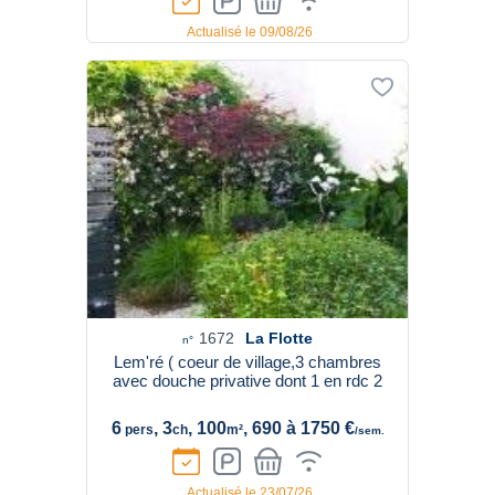
Actualisé le 09/08/26
1672
La Flotte
n°
Lem'ré ( coeur de village,3 chambres
avec douche privative dont 1 en rdc 2
6
, 3
, 100
, 690 à 1750 €
pers
ch
m²
/sem.
Actualisé le 23/07/26