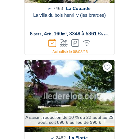
7463
La Couarde
n°
La villa du bois henri iv (les brardes)
8
, 4
, 160
, 3348 à 5361 €
pers
ch
m²
/sem.
Actualisé le 08/08/26
A saisir : réduction de 10 % du 22 août au 29
août, soit 890 € au lieu de 990 €
2482
La Flotte
n°