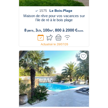
1575
Le Bois-Plage
n°
Maison de rêve pour vos vacances sur
l'ile de ré à le bois plage
8
, 3
, 100
, 800 à 2000 €
pers
ch
m²
/sem.
Actualisé le 28/07/26