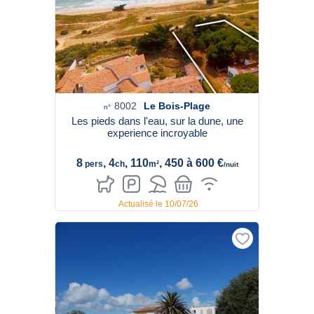
8002
Le Bois-Plage
n°
Les pieds dans l'eau, sur la dune, une
experience incroyable
8
, 4
, 110
, 450 à 600 €
pers
ch
m²
/nuit
Actualisé le 10/07/26