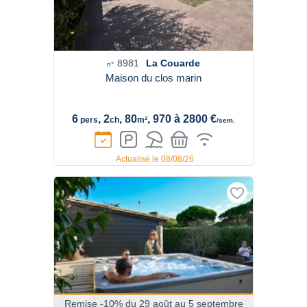
8981
La Couarde
n°
Maison du clos marin
6
, 2
, 80
, 970 à 2800 €
pers
ch
m²
/sem.
Actualisé le 08/08/26
Remise -10% du 29 août au 5 septembre