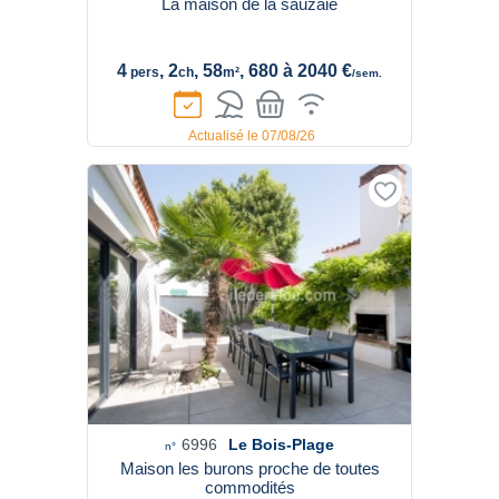
La maison de la sauzaie
4
, 2
, 58
, 680 à 2040 €
pers
ch
m²
/sem.
Actualisé le 07/08/26
6996
Le Bois-Plage
n°
Maison les burons proche de toutes
commodités