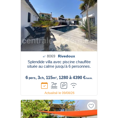
8069
Rivedoux
n°
Splendide villa avec piscine chauffée
située au calme jusqu'à 6 personnes.
6
, 3
, 115
, 1280 à 4390 €
pers
ch
m²
/sem.
Actualisé le 09/08/26