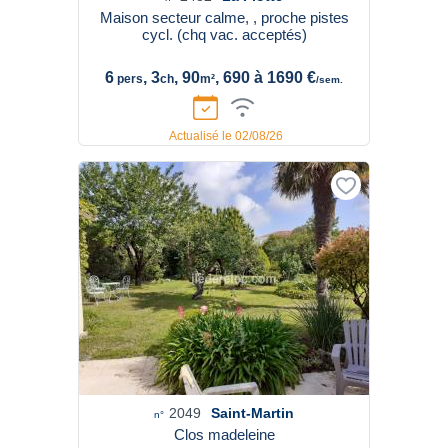
Maison secteur calme, , proche pistes
cycl. (chq vac. acceptés)
6
, 3
, 90
, 690 à 1690 €
pers
ch
m²
/sem.
Actualisé le 02/08/26
2049
Saint-Martin
n°
Clos madeleine