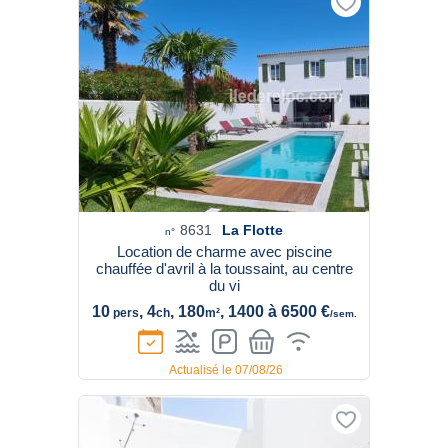
8631
La Flotte
n°
Location de charme avec piscine
chauffée d'avril à la toussaint, au centre
du vi
10
, 4
, 180
, 1400 à 6500 €
pers
ch
m²
/sem.
Actualisé le 07/08/26