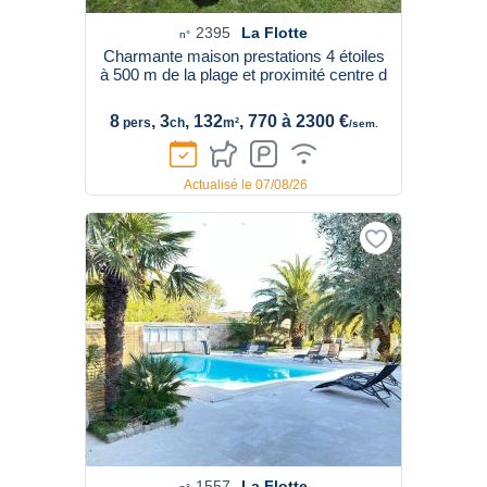
2395
La Flotte
n°
Charmante maison prestations 4 étoiles
à 500 m de la plage et proximité centre d
8
, 3
, 132
, 770 à 2300 €
pers
ch
m²
/sem.
Actualisé le 07/08/26
1557
La Flotte