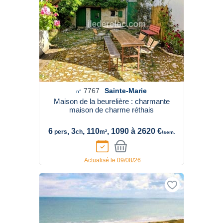
7767
Sainte-Marie
n°
Maison de la beurelière : charmante
maison de charme réthais
6
, 3
, 110
, 1090 à 2620 €
pers
ch
m²
/sem.
Actualisé le 09/08/26