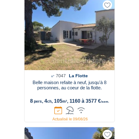
7047
La Flotte
n°
Belle maison refaite à neuf, jusqu'à 8
personnes, au coeur de la flotte.
8
, 4
, 105
, 1160 à 3577 €
pers
ch
m²
/sem.
Actualisé le 09/08/26