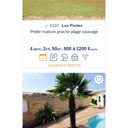
6102
Les Portes
n°
Petite maison proche plage sauvage
4
, 2
, 50
, 800 à 2200 €
pers
ch
m²
/sem.
Actualisé le 29/07/26