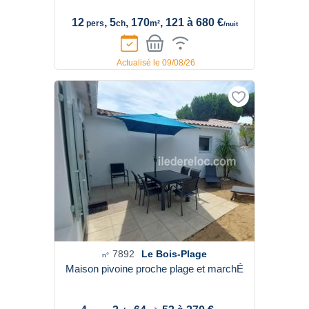
12
, 5
, 170
, 121 à 680 €
pers
ch
m²
/nuit
Actualisé le 09/08/26
7892
Le Bois-Plage
n°
Maison pivoine proche plage et marchÉ