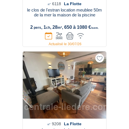
6118
La Flotte
n°
le clos de l'estran location meublee 50m
de la mer la maison de la piscine
2
, 1
, 28
, 650 à 1080 €
pers
ch
m²
/sem.
Actualisé le 30/07/26
9208
La Flotte
n°