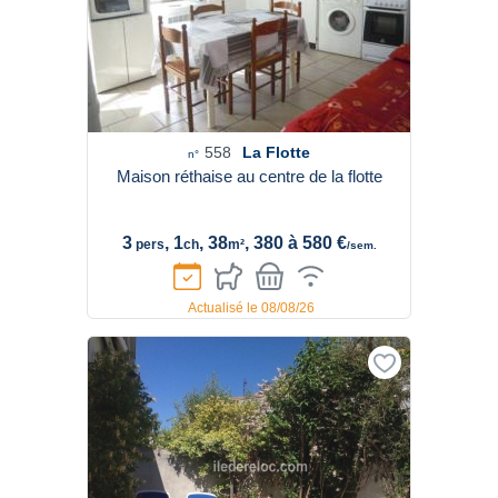
558
La Flotte
n°
Maison réthaise au centre de la flotte
3
, 1
, 38
, 380 à 580 €
pers
ch
m²
/sem.
Actualisé le 08/08/26