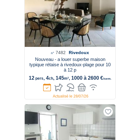
7482
Rivedoux
n°
Nouveau - a louer superbe maison
typique rétaise à rivedoux-plage pour 10
à 12 p
12
, 4
, 145
, 1000 à 2600 €
pers
ch
m²
/sem.
Actualisé le 28/07/26