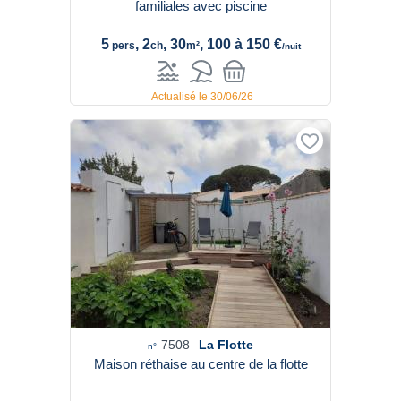
familiales avec piscine
5
, 2
, 30
, 100 à 150 €
pers
ch
m²
/nuit
Actualisé le 30/06/26
7508
La Flotte
n°
Maison réthaise au centre de la flotte