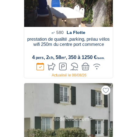
580
La Flotte
n°
prestation de qualité ,parking, préau vélos
wifi 250m du centre port commerce
4
, 2
, 58
, 350 à 1250 €
pers
ch
m²
/sem.
Actualisé le 08/08/26