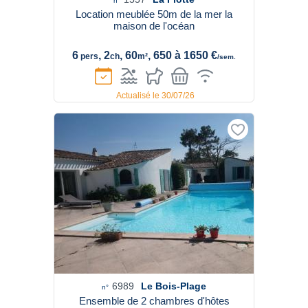
n°
Location meublée 50m de la mer la
maison de l'océan
6
, 2
, 60
, 650 à 1650 €
pers
ch
m²
/sem.
Actualisé le 30/07/26
6989
Le Bois-Plage
n°
Ensemble de 2 chambres d'hôtes